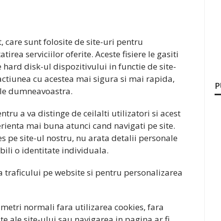
, care sunt folosite de site-uri pentru
tirea serviciilor oferite. Aceste fisiere le gasiti
ard disk-ul dispozitivului in functie de site-
teractiunea cu acestea mai sigura si mai rapida,
P
tele dumneavoastra.
tru a va distinge de ceilalti utilizatori si acest
erienta mai buna atunci cand navigati pe site.
es pe site-ul nostru, nu arata detalii personale
ili o identitate individuala.
 traficului pe website si pentru personalizarea
metri normali fara utilizarea cookies, fara
te ale site-ului sau navigarea in pagina ar fi