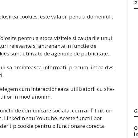
P
osirea cookies, este valabil pentru domeniul :
osite pentru a stoca vizitele si cautarile unui
turi relevante si antrenante in functie de
kies sunt utilizate de agentiile de publicitate.
ului sa aminteasca informatii precum limba dvs.
i.
telegem cum interactioneaza utilizatorii cu site-
atiilor in mod anonim.
nctii de comunicare sociala, cum ar fi link-uri
G
, Linkedin sau Youtube. Aceste functii pot
isier tip cookie pentru o functionare corecta.
O
I