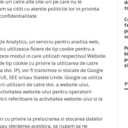
k-uri catre alte site-uri pe care nu le
d
t
sa cititi cu atentie politicile lor in privinta
confidentialitate.
C
f
p
s
le Analytics, un serviciu pentru analiza web,
P
cs utilizeaza fisiere de tip cookie pentru a
b
eze modul in care utilizati respectivul Website.
p
de tip cookie cu privire la utilizarea de catre
ș
a dvs. IP), vor fi transmise si stocate de Google
n UE, SEE si/sau Statele Unite. Google va utiliza
P
ii utilizarii de catre dvs. a website-ului,
activitatea website-ului pentru operatorii
cii referitoare la activitatea website-ului si la
i cu privire la prelucrarea si stocarea datelor
 sau stergerea acestora, va rugam sa ne