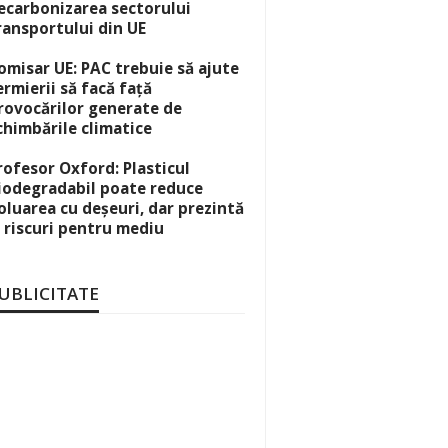
ecarbonizarea sectorului
ransportului din UE
omisar UE: PAC trebuie să ajute
ermierii să facă față
rovocărilor generate de
chimbările climatice
rofesor Oxford: Plasticul
iodegradabil poate reduce
oluarea cu deșeuri, dar prezintă
i riscuri pentru mediu
UBLICITATE