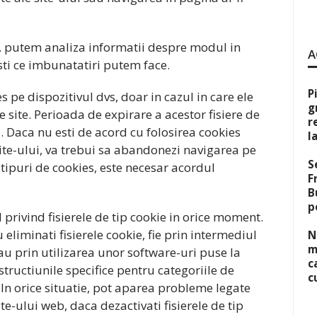
ci, putem analiza informatii despre modul in
A
 sti ce imbunatatiri putem face.
P
 pe dispozitivul dvs, doar in cazul in care ele
g
site. Perioada de expirare a acestor fisiere de
r
 Daca nu esti de acord cu folosirea cookies
l
ite-ului, va trebui sa abandonezi navigarea pe
S
e tipuri de cookies, este necesar acordul
F
B
p
privind fisierele de tip cookie in orice moment.
u eliminati fisierele cookie, fie prin intermediul
N
m
au prin utilizarea unor software-uri puse la
c
structiunile specifice pentru categoriile de
c
 In orice situatie, pot aparea probleme legate
te-ului web, daca dezactivati fisierele de tip