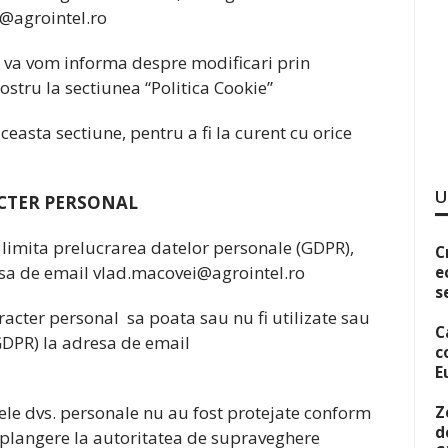
@agrointel.ro
i va vom informa despre modificari prin
ostru la sectiunea “Politica Cookie”
easta sectiune, pentru a fi la curent cu orice
U
CTER PERSONAL
i limita prelucrarea datelor personale (GDPR),
C
esa de email
vlad.macovei@agrointel.ro
e
s
aracter personal sa poata sau nu fi utilizate sau
C
GDPR) la adresa de email
c
E
tele dvs. personale nu au fost protejate conform
Z
d
o plangere la autoritatea de supraveghere