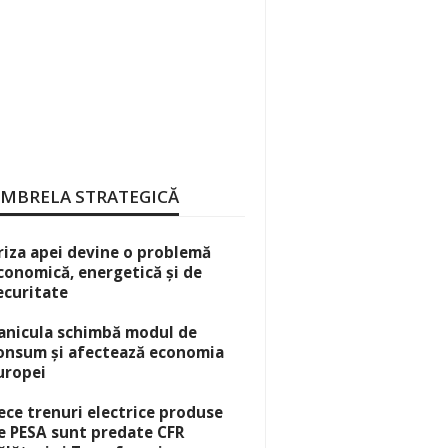
MBRELA STRATEGICĂ
riza apei devine o problemă
conomică, energetică și de
ecuritate
anicula schimbă modul de
onsum și afectează economia
uropei
ece trenuri electrice produse
e PESA sunt predate CFR