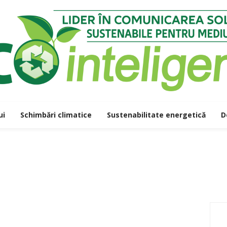
ui
Schimbări climatice
Sustenabilitate energetică
D