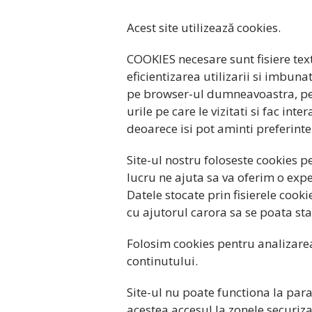
Acest site utilizează cookies.
COOKIES necesare sunt fisiere text
eficientizarea utilizarii si imbunata
pe browser-ul dumneavoastra, pe h
urile pe care le vizitati si fac in
deoarece isi pot aminti preferin
Site-ul nostru foloseste cookies pen
lucru ne ajuta sa va oferim o exp
Datele stocate prin fisierele cooki
cu ajutorul carora sa se poata stab
Folosim cookies pentru analizarea
continutului.
Site-ul nu poate functiona la para
acestea accesul la zonele securiza