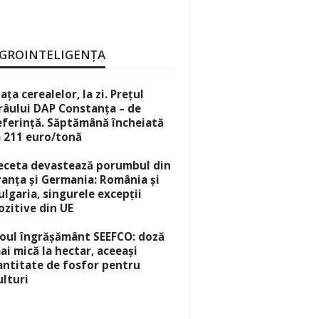
GROINTELIGENȚA
iața cerealelor, la zi. Prețul
râului DAP Constanța – de
eferință. Săptămână încheiată
a 211 euro/tonă
eceta devastează porumbul din
ranța și Germania: România și
ulgaria, singurele excepții
ozitive din UE
oul îngrășământ SEEFCO: doză
ai mică la hectar, aceeași
antitate de fosfor pentru
ulturi