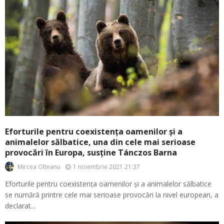
Eforturile pentru coexistența oamenilor și a
animalelor sălbatice, una din cele mai serioase
provocări în Europa, susține Tánczos Barna
1 noiembrie 2021 21:37
Mircea Olteanu
Eforturile pentru coexistența oamenilor și a animalelor sălbatice
se numără printre cele mai serioase provocări la nivel european, a
declarat...