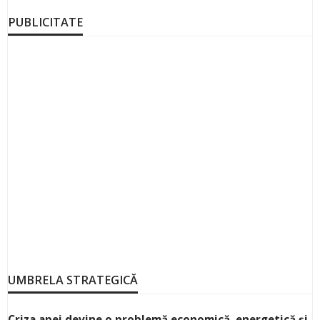
PUBLICITATE
UMBRELA STRATEGICĂ
Criza apei devine o problemă economică, energetică și