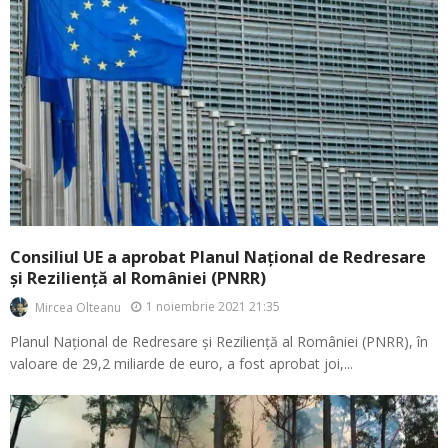
Consiliul UE a aprobat Planul Național de Redresare
și Reziliență al României (PNRR)
1 noiembrie 2021 21:35
Mircea Olteanu
Planul Național de Redresare și Reziliență al României (PNRR), în
valoare de 29,2 miliarde de euro, a fost aprobat joi,...