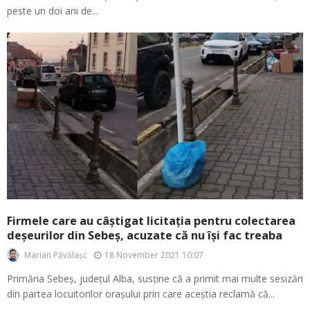
peste un doi ani de...
Firmele care au câștigat licitația pentru colectarea
deșeurilor din Sebeș, acuzate că nu își fac treaba
18 November 2021 10:07
Marian Păvălașc
Primăria Sebeș, județul Alba, susține că a primit mai multe sesizări
din partea locuitorilor orașului prin care aceștia reclamă că...