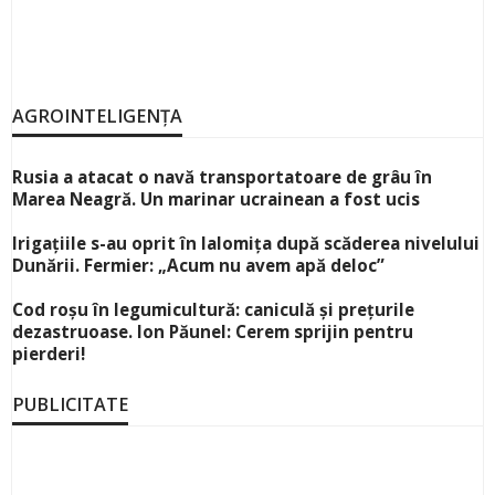
AGROINTELIGENȚA
Rusia a atacat o navă transportatoare de grâu în
Marea Neagră. Un marinar ucrainean a fost ucis
Irigațiile s-au oprit în Ialomița după scăderea nivelului
Dunării. Fermier: „Acum nu avem apă deloc”
Cod roșu în legumicultură: caniculă și prețurile
dezastruoase. Ion Păunel: Cerem sprijin pentru
pierderi!
PUBLICITATE