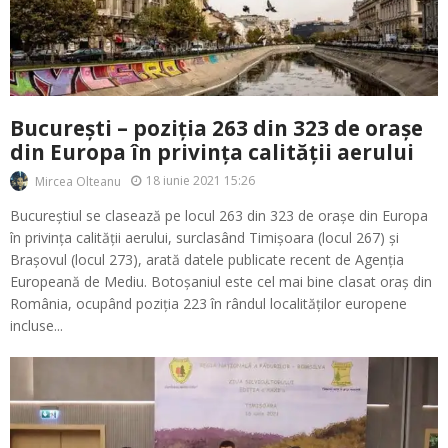
București – poziția 263 din 323 de orașe
din Europa în privința calității aerului
18 iunie 2021 15:26
Mircea Olteanu
Bucureștiul se clasează pe locul 263 din 323 de orașe din Europa
în privința calității aerului, surclasând Timișoara (locul 267) și
Brașovul (locul 273), arată datele publicate recent de Agenția
Europeană de Mediu. Botoșaniul este cel mai bine clasat oraș din
România, ocupând poziția 223 în rândul localităților europene
incluse...