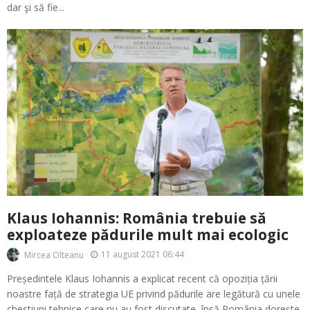
dar şi să fie...
Klaus Iohannis: România trebuie să
exploateze pădurile mult mai ecologic
11 august 2021 06:44
Mircea Olteanu
Președintele Klaus Iohannis a explicat recent că opoziția țării
noastre față de strategia UE privind pădurile are legătură cu unele
chestiuni tehnice care nu au fost discutate, însă România dorește