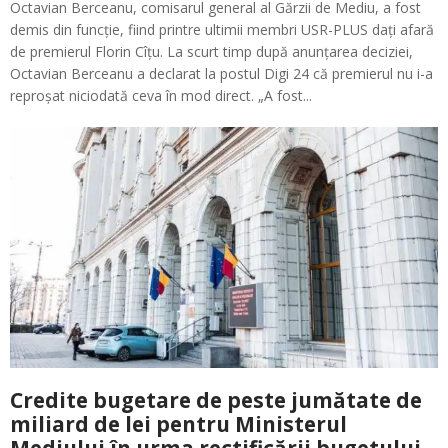
Octavian Berceanu, comisarul general al Gărzii de Mediu, a fost
demis din funcție, fiind printre ultimii membri USR-PLUS dați afară
de premierul Florin Cîțu. La scurt timp după anunțarea deciziei,
Octavian Berceanu a declarat la postul Digi 24 că premierul nu i-a
reproșat niciodată ceva în mod direct. „A fost...
Credite bugetare de peste jumătate de
miliard de lei pentru Ministerul
Mediului în urma rectificării bugetului