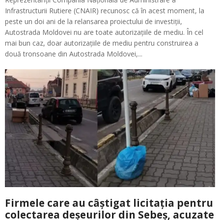
Infrastructurii Rutiere (CNAIR) recunosc că în acest moment, la
peste un doi ani de la relansarea proiectului de investiții,
Autostrada Moldovei nu are toate autorizațiile de mediu. În cel
mai bun caz, doar autorizațiile de mediu pentru construirea a
două tronsoane din Autostrada Moldovei,...
Firmele care au câștigat licitația pentru
colectarea deșeurilor din Sebeș, acuzate