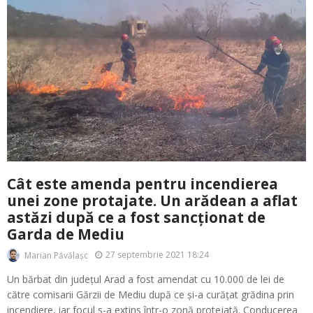
Cât este amenda pentru incendierea
unei zone protajate. Un arădean a aflat
astăzi după ce a fost sancționat de
Garda de Mediu
27 septembrie 2021 18:24
Marian Păvălașc
Un bărbat din județul Arad a fost amendat cu 10.000 de lei de
către comisarii Gărzii de Mediu după ce și-a curățat grădina prin
incendiere, iar focul s-a extins într-o zonă protejată. Conducerea