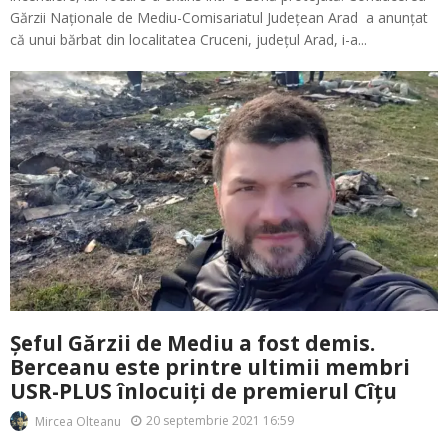
Gărzii Naționale de Mediu-Comisariatul Județean Arad a anunțat
că unui bărbat din localitatea Cruceni, județul Arad, i-a...
Șeful Gărzii de Mediu a fost demis.
Berceanu este printre ultimii membri
USR-PLUS înlocuiți de premierul Cîțu
20 septembrie 2021 16:59
Mircea Olteanu