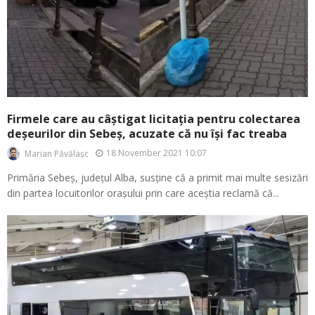
Firmele care au câștigat licitația pentru colectarea
deșeurilor din Sebeș, acuzate că nu își fac treaba
18 November 2021 10:07
Marian Păvălașc
Primăria Sebeș, județul Alba, susține că a primit mai multe sesizări
din partea locuitorilor orașului prin care aceștia reclamă că...