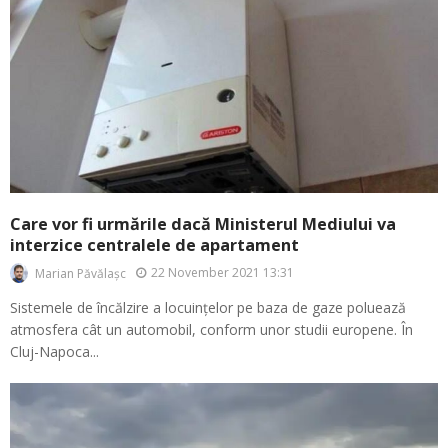
Care vor fi urmările dacă Ministerul Mediului va
interzice centralele de apartament
22 November 2021 13:31
Marian Păvălașc
Sistemele de încălzire a locuințelor pe baza de gaze poluează
atmosfera cât un automobil, conform unor studii europene. În
Cluj-Napoca...