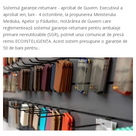
Sistemul garanție-returnare - aprobat de Guvern. Executivul a
aprobat ieri, luni - 4 octombrie, la propunerea Ministerului
Mediului, Apelor și Pădurilor, Hotărârea de Guvern care
reglementează sistemul garanție-returnare pentru ambalaje
primare nereutilizabile (SGR), potrivit unui comunicat de presă
remis ECOINTELIGENȚA. Acest sistem presupune o garanție de
50 de bani pentru...