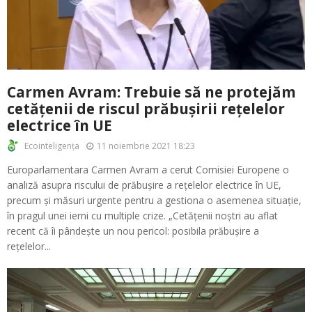
Carmen Avram: Trebuie să ne protejăm
cetățenii de riscul prăbușirii rețelelor
electrice în UE
11 noiembrie 2021 18:23
Ecointeligența
Europarlamentara Carmen Avram a cerut Comisiei Europene o
analiză asupra riscului de prăbușire a rețelelor electrice în UE,
precum și măsuri urgente pentru a gestiona o asemenea situație,
în pragul unei ierni cu multiple crize. „Cetățenii noștri au aflat
recent că îi pândește un nou pericol: posibila prăbușire a
rețelelor...