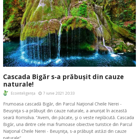
Cascada Bigăr s-a prăbușit din cauze
naturale!
7 iunie 2021 20:33
Ecointeligența
Frumoasa cascadă Bigăr, din Parcul Naţional Cheile Nerei -
Beuşniţa s-a prăbuşit din cauze naturale, a anunțat în această
seară Romsilva. ”Avem, din păcate, şi o veste neplăcută. Cascada
Bigăr, una dintre cele mai frumoase obiective turistice din Parcul
Naţional Cheile Nerei - Beuşniţa, s-a prăbuşit astăzi din cauze
naturale”,...