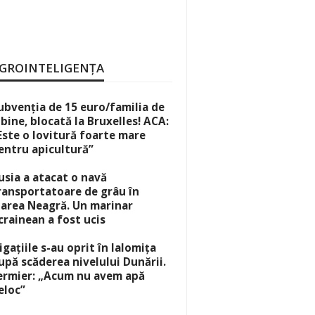
GROINTELIGENȚA
ubvenția de 15 euro/familia de
lbine, blocată la Bruxelles! ACA:
Este o lovitură foarte mare
entru apicultură”
usia a atacat o navă
ransportatoare de grâu în
area Neagră. Un marinar
crainean a fost ucis
rigațiile s-au oprit în Ialomița
upă scăderea nivelului Dunării.
ermier: „Acum nu avem apă
eloc”