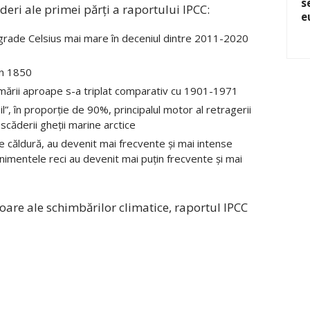
s
eri ale primei părți a raportului IPCC:
e
grade Celsius mai mare în deceniul dintre 2011-2020
din 1850
 mării aproape s-a triplat comparativ cu 1901-1971
”, în proporție de 90%, principalul motor al retragerii
 scăderii gheții marine arctice
 de căldură, au devenit mai frecvente și mai intense
nimentele reci au devenit mai puțin frecvente și mai
itoare ale schimbărilor climatice, raportul IPCC