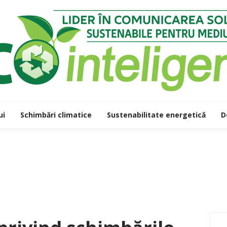
ui
Schimbări climatice
Sustenabilitate energetică
D