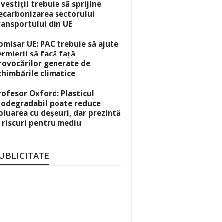
nvestiții trebuie să sprijine
ecarbonizarea sectorului
ransportului din UE
omisar UE: PAC trebuie să ajute
ermierii să facă față
rovocărilor generate de
chimbările climatice
rofesor Oxford: Plasticul
iodegradabil poate reduce
oluarea cu deșeuri, dar prezintă
i riscuri pentru mediu
UBLICITATE