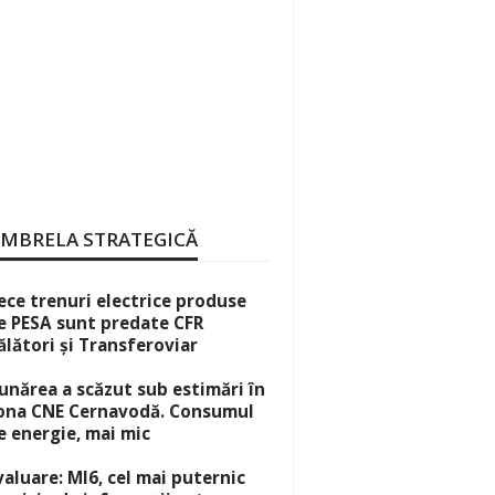
MBRELA STRATEGICĂ
ece trenuri electrice produse
e PESA sunt predate CFR
ălători și Transferoviar
unărea a scăzut sub estimări în
ona CNE Cernavodă. Consumul
e energie, mai mic
valuare: MI6, cel mai puternic