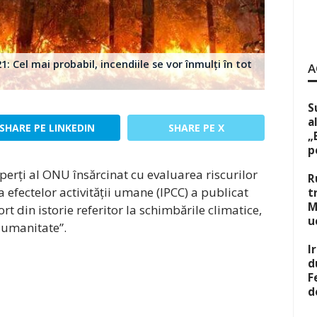
 Cel mai probabil, incendiile se vor înmulți în tot
A
S
a
SHARE PE LINKEDIN
SHARE PE X
„
p
erți al ONU însărcinat cu evaluarea riscurilor
R
a efectelor activității umane (IPCC) a publicat
t
M
t din istorie referitor la schimbările climatice,
u
 umanitate”.
I
d
F
d