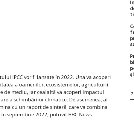
I
d
t
C
f
p
s
P
b
p
ș
ului IPCC vor fi lansate în 2022. Una va acoperi
itatea a oamenilor, ecosistemelor, agriculturii
le de mediu, iar cealaltă va acoperi impactul
P
are a schimbărilor climatice. De asemenea, al
mina cu un raport de sinteză, care va combina
cat în septembrie 2022, potrivit BBC News.