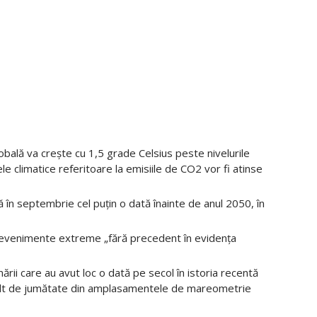
ală va crește cu 1,5 grade Celsius peste nivelurile
e climatice referitoare la emisiile de CO2 vor fi atinse
ță în septembrie cel puțin o dată înainte de anul 2050, în
r evenimente extreme „fără precedent în evidența
rii care au avut loc o dată pe secol în istoria recentă
 mult de jumătate din amplasamentele de mareometrie