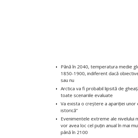
Până în 2040, temperatura medie glob
1850-1900, indiferent dacă obiectivel
sau nu
Arctica va fi probabil lipsită de ghea
toate scenariile evaluate
Va exista o creștere a apariției uno
istorică”
Evenimentele extreme ale nivelului mă
vor avea loc cel puțin anual în mai
până în 2100