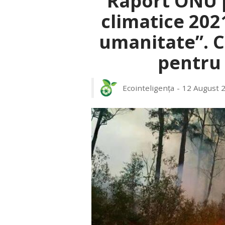
Raport ONU p
climatice 202
umanitate”. C
pentru 
Ecointeligența
12 August 