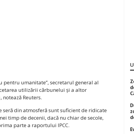
U
Z
u pentru umanitate”, secretarul general al
d
etarea utilizării cărbunelui și a altor
C
i, notează Reuters.
D
e seră din atmosferă sunt suficient de ridicate
z
ei timp de decenii, dacă nu chiar de secole,
d
prima parte a raportului IPCC.
E