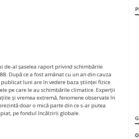
P
ui de-al șaselea raport privind schimbările
1988. După ce a fost amânat cu un an din cauza
blicat luni are în vedere baza științei fizice
tele pe care le au schimbările climatice. Experții
dațiile și vremea extremă, fenomene observate în
prezintă doar o mică parte din ce s-ar putea
iat, pe fondul încălzirii globale.
G
O