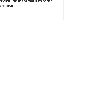
erviciu de informații externe
uropean