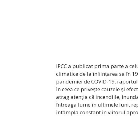
IPCC a publicat prima parte a cel
climatice de la înființarea sa în 
pandemiei de COVID-19, raportul pu
în ceea ce privește cauzele și efec
atrag atenția că incendiile, inun
întreaga lume în ultimele luni, re
întâmpla constant în viitorul aprop