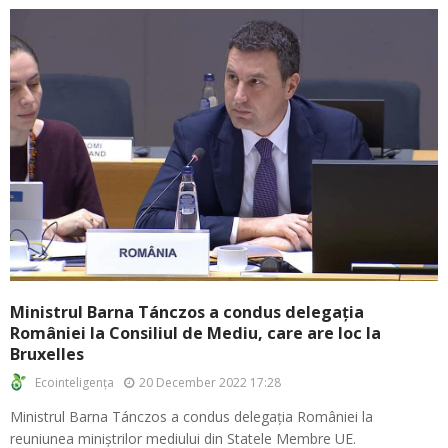
Ministrul Barna Tánczos a condus delegația
României la Consiliul de Mediu, care are loc la
Bruxelles
20 December 2022 17:28
Ecointeligența
Ministrul Barna Tánczos a condus delegația României la
reuniunea miniștrilor mediului din Statele Membre UE.