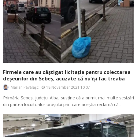
Firmele care au câștigat licitația pentru colectarea
deșeurilor din Sebeș, acuzate că nu își fac treaba
18 November 2021 10:07
Marian Păvălașc
Primăria Sebeș, județul Alba, susține că a primit mai multe sesizări
din partea locuitorilor orașului prin care aceștia reclamă că...