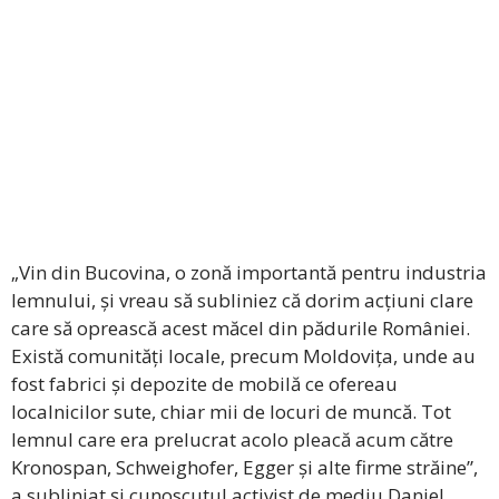
„Vin din Bucovina, o zonă importantă pentru industria
lemnului, și vreau să subliniez că dorim acțiuni clare
care să oprească acest măcel din pădurile României.
Există comunități locale, precum Moldovița, unde au
fost fabrici și depozite de mobilă ce ofereau
localnicilor sute, chiar mii de locuri de muncă. Tot
lemnul care era prelucrat acolo pleacă acum către
Kronospan, Schweighofer, Egger și alte firme străine”,
a subliniat și cunoscutul activist de mediu Daniel