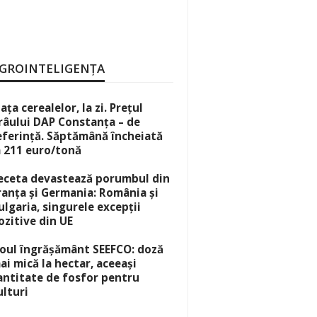
GROINTELIGENȚA
iața cerealelor, la zi. Prețul
râului DAP Constanța – de
eferință. Săptămână încheiată
a 211 euro/tonă
eceta devastează porumbul din
ranța și Germania: România și
ulgaria, singurele excepții
ozitive din UE
oul îngrășământ SEEFCO: doză
ai mică la hectar, aceeași
antitate de fosfor pentru
ulturi