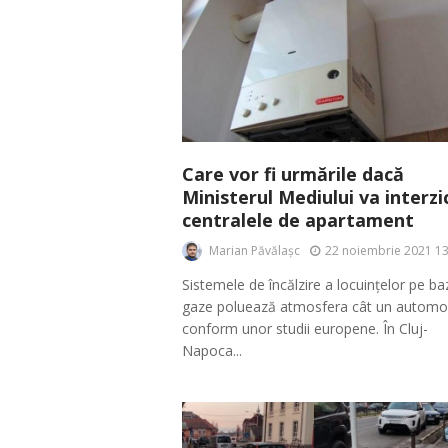
Care vor fi urmările dacă
Ministerul Mediului va interzi
centralele de apartament
Marian Păvălașc
22 noiembrie 2021 13
Sistemele de încălzire a locuințelor pe b
gaze poluează atmosfera cât un automob
conform unor studii europene. În Cluj-
Napoca...