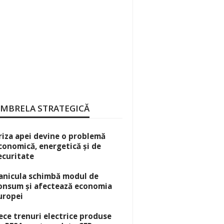
MBRELA STRATEGICĂ
riza apei devine o problemă
conomică, energetică și de
ecuritate
anicula schimbă modul de
onsum și afectează economia
uropei
ece trenuri electrice produse