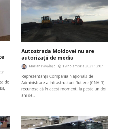
Autostrada Moldovei nu are
ce
autorizații de mediu
Marian Păvălașc
19 noiembrie 2021 13:07
:31
Reprezentanții Compania Națională de
aza de
Administrare a Infrastructurii Rutiere (CNAIR)
il,
recunosc că în acest moment, la peste un doi
ani de...