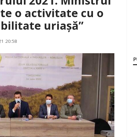
orului 2021. Ministrul
te o activitate cu o
ilitate uriașă”
21 20:58
P