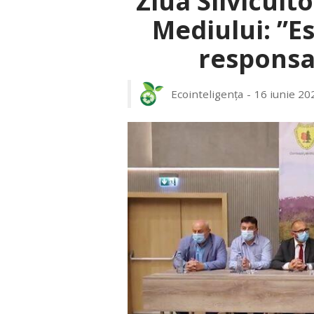
Ziua Silvicult
Mediului: ”Es
responsab
Ecointeligența
16 iunie 20