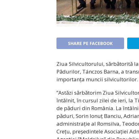
SHARE PE FACEBOOK
Ziua Silvicultorului, sărbătorită 
Pădurilor, Tánczos Barna, a tran
importanța muncii silvicultorilor.
”Astăzi sărbătorim Ziua Silviculto
întâlnit, în cursul zilei de ieri, l
de păduri din România. La întâlni
păduri, Sorin Ionuț Banciu, Adria
administrație al Romsilva, Teodor
Crețu, președintele Asociației Adm