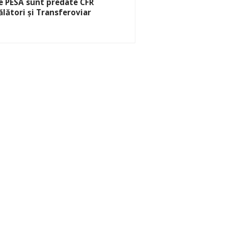
e PESA sunt predate CFR
ălători și Transferoviar