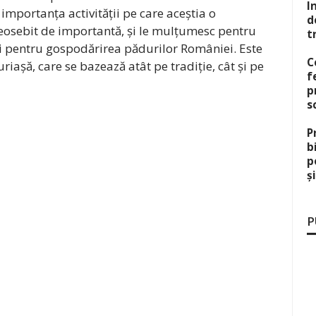
I
importanța activității pe care aceștia o
d
eosebit de importantă, și le mulțumesc pentru
t
 zi pentru gospodărirea pădurilor României. Este
C
uriașă, care se bazează atât pe tradiție, cât și pe
f
p
s
P
b
p
ș
P