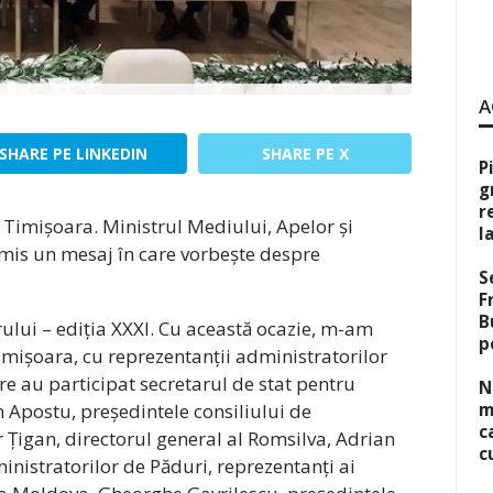
A
SHARE PE LINKEDIN
SHARE PE X
P
g
r
la Timișoara. Ministrul Mediului, Apelor și
l
smis un mesaj în care vorbește despre
S
F
B
rului – ediția XXXI. Cu această ocazie, m-am
p
a Timișoara, cu reprezentanții administratorilor
re au participat secretarul de stat pentru
N
n Apostu, președintele consiliului de
m
c
 Țigan, directorul general al Romsilva, Adrian
c
inistratorilor de Păduri, reprezentanți ai