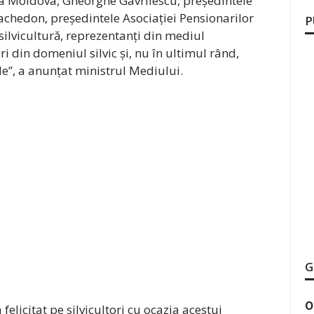
ca Moldova, Gheorghe Gavrilescu, președintele
 Machedon, președintele Asociației Pensionarilor
P
 silvicultură, reprezentanți din mediul
i din domeniul silvic și, nu în ultimul rând,
ale”, a anunțat ministrul Mediului.
G
O
elicitat pe silvicultori cu ocazia acestui