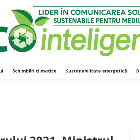
ui
Schimbări climatice
Sustenabilitate energetică
D