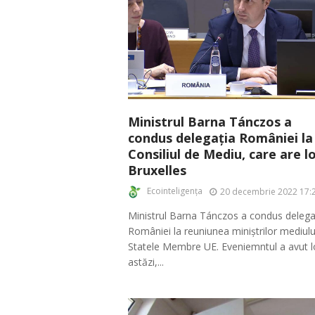
Ministrul Barna Tánczos a
condus delegația României la
Consiliul de Mediu, care are lo
Bruxelles
Ecointeligența
20 decembrie 2022 17:
Ministrul Barna Tánczos a condus delega
României la reuniunea miniștrilor mediulu
Statele Membre UE. Eveniemntul a avut l
astăzi,...