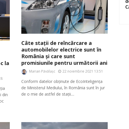
d
C
Câte stații de reîncărcare a
automobilelor electrice sunt în
România și care sunt
promisiunile pentru următorii ani
c la
Marian Păvălașc
22 noiembrie 2021 13:51
28
Conform datelor obținute de EcoInteligența
de Ministerul Mediului, în România sunt în jur
ția
de o mie de astfel de stații....
i din
oc