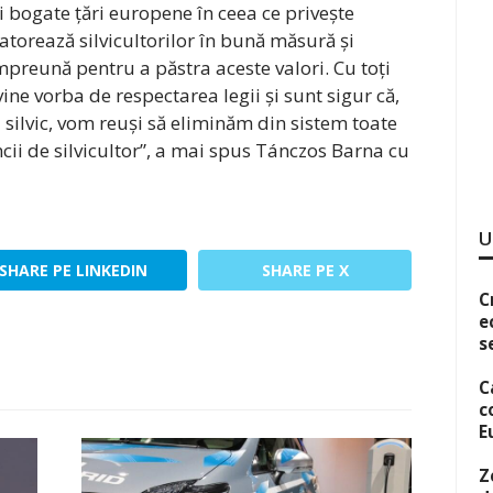
 bogate țări europene în ceea ce privește
datorează silvicultorilor în bună măsură și
preună pentru a păstra aceste valori. Cu toți
ine vorba de respectarea legii și sunt sigur că,
i silvic, vom reuși să eliminăm din sistem toate
cii de silvicultor”, a mai spus Tánczos Barna cu
U
SHARE PE LINKEDIN
SHARE PE X
C
e
s
C
c
E
Z