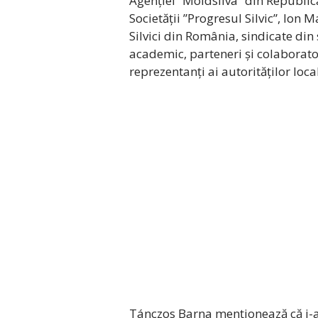
Agenției ”Moldsilva” din Republi
Societății ”Progresul Silvic”, Ion
Silvici din România, sindicate din
academic, parteneri și colaborator
reprezentanți ai autorităților loc
Tánczos Barna menționează că i-a f