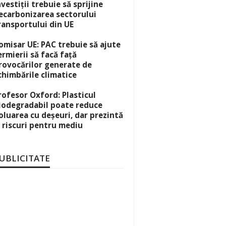
nvestiții trebuie să sprijine
ecarbonizarea sectorului
ransportului din UE
omisar UE: PAC trebuie să ajute
ermierii să facă față
rovocărilor generate de
chimbările climatice
rofesor Oxford: Plasticul
iodegradabil poate reduce
oluarea cu deșeuri, dar prezintă
i riscuri pentru mediu
UBLICITATE