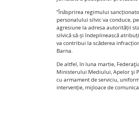
”Înăsprirea regimului sancționato
personalului silvic va conduce, pe
agresiune la adresa autorității s
silvică să-și îndeplinească atribuț
va contribui la scăderea infracțion
Barna.
De altfel, în luna martie, Federaţia
Ministerului Mediului, Apelor şi P
cu armament de serviciu, uniformă
intervenție, mijloace de comunica