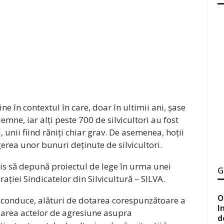
e în contextul în care, doar în ultimii ani, șase
lemne, iar alți peste 700 de silvicultori au fost
 unii fiind răniți chiar grav. De asemenea, hoții
erea unor bunuri deținute de silvicultori.
is să depună proiectul de lege în urma unei
G
ației Sindicatelor din Silvicultură – SILVA.
O
a conduce, alături de dotarea corespunzătoare a
I
jarea actelor de agresiune asupra
d