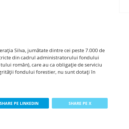
eraţia Silva, jumătate dintre cei peste 7.000 de
istricte din cadrul administratorului fondului
atului român), care au ca obligaţie de serviciu
ităţii fondului forestier, nu sunt dotaţi în
SHARE PE LINKEDIN
SHARE PE X