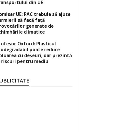
ransportului din UE
omisar UE: PAC trebuie să ajute
ermierii să facă față
rovocărilor generate de
chimbările climatice
rofesor Oxford: Plasticul
iodegradabil poate reduce
oluarea cu deșeuri, dar prezintă
i riscuri pentru mediu
UBLICITATE