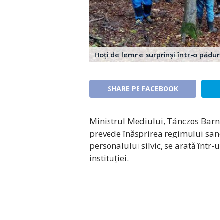
Hoți de lemne surprinși într-o pădur
SHARE PE FACEBOOK
Ministrul Mediului, Tánczos Barna
prevede înăsprirea regimului sanc
personalului silvic, se arată înt
instituției.