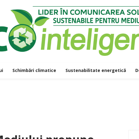
ui
Schimbări climatice
Sustenabilitate energetică
D