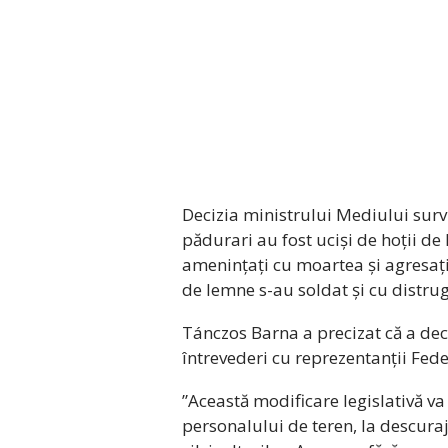
Decizia ministrului Mediului survin
pădurari au fost uciși de hoții de 
amenințați cu moartea și agresați,
de lemne s-au soldat și cu distrug
Tánczos Barna a precizat că a dec
întrevederi cu reprezentanții Feder
”Această modificare legislativă v
personalului de teren, la descura