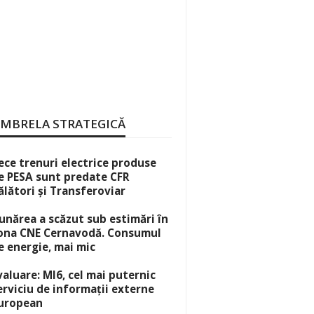
MBRELA STRATEGICĂ
ece trenuri electrice produse
e PESA sunt predate CFR
ălători și Transferoviar
unărea a scăzut sub estimări în
ona CNE Cernavodă. Consumul
e energie, mai mic
valuare: MI6, cel mai puternic
erviciu de informații externe
uropean