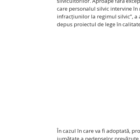
silvicultorilor. Aproape fără excepț
care personalul silvic intervine î
infracțiunilor la regimul silvic”,
depus proiectul de lege în calitat
În cazul în care va fi adoptată, 
jumătate a pedepselor prevăzute d