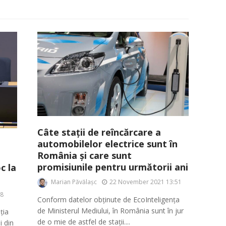
Câte stații de reîncărcare a
automobilelor electrice sunt în
România și care sunt
promisiunile pentru următorii ani
c la
Marian Păvălașc
22 November 2021 13:51
28
Conform datelor obținute de EcoInteligența
de Ministerul Mediului, în România sunt în jur
ția
de o mie de astfel de stații....
i din