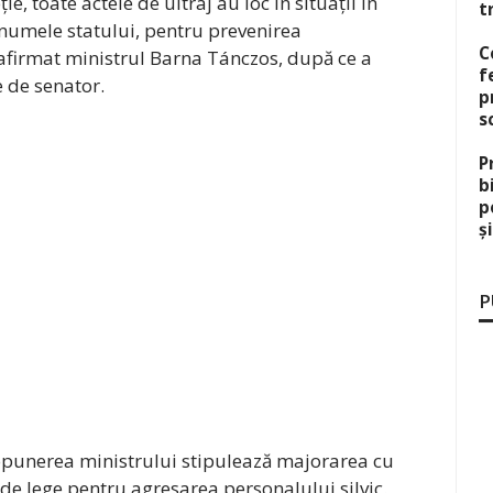
ie, toate actele de ultraj au loc în situații în
t
n numele statului, pentru prevenirea
C
 a afirmat ministrul Barna Tánczos, după ce a
f
e de senator.
p
s
P
b
p
ș
P
propunerea ministrului stipulează majorarea cu
e lege pentru agresarea personalului silvic.