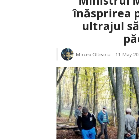
Ministrul 
înăsprirea 
ultrajul s
pă
Mircea Olteanu
11 May 20