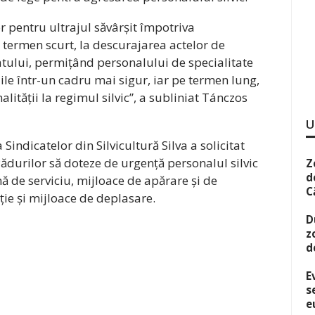
r pentru ultrajul săvârșit împotriva
 termen scurt, la descurajarea actelor de
tatului, permițând personalului de specialitate
iile într-un cadru mai sigur, iar pe termen lung,
alității la regimul silvic”, a subliniat Tánczos
U
 Sindicatelor din Silvicultură Silva a solicitat
ădurilor să doteze de urgență personalul silvic
Z
d
 de serviciu, mijloace de apărare și de
C
ție și mijloace de deplasare.
D
z
d
E
s
e