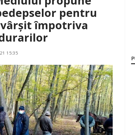
Mediului propune
pedepselor pentru
ăvârșit împotriva
durarilor
21 15:35
P