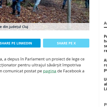
A
e din județul Cluj
P
h
SHARE PE LINKEDIN
SHARE PE X
s
r
, a depus în Parlament un proiect de lege ce
A
ționator pentru ultrajul săvârșit împotriva
r
p
r-un comunicat postat pe
pagina
de Facebook a
U
a
L
P