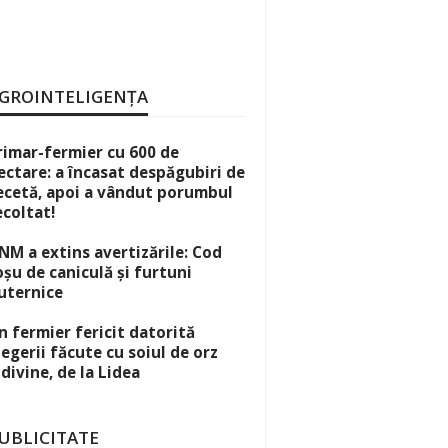
GROINTELIGENȚA
rimar-fermier cu 600 de
ectare: a încasat despăgubiri de
ecetă, apoi a vândut porumbul
ecoltat!
NM a extins avertizările: Cod
oșu de caniculă și furtuni
uternice
n fermier fericit datorită
legerii făcute cu soiul de orz
idivine, de la Lidea
UBLICITATE