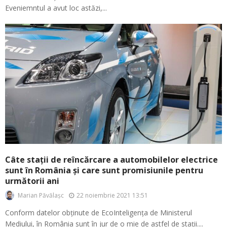
Eveniemntul a avut loc astăzi,...
Câte stații de reîncărcare a automobilelor electrice
sunt în România și care sunt promisiunile pentru
următorii ani
22 noiembrie 2021 13:51
Marian Păvălașc
Conform datelor obținute de EcoInteligența de Ministerul
Mediului, în România sunt în jur de o mie de astfel de stații....