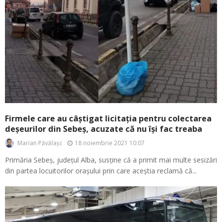
Firmele care au câștigat licitația pentru colectarea
deșeurilor din Sebeș, acuzate că nu își fac treaba
18 noiembrie 2021 10:07
Marian Păvălașc
Primăria Sebeș, județul Alba, susține că a primit mai multe sesizări
din partea locuitorilor orașului prin care aceștia reclamă că...