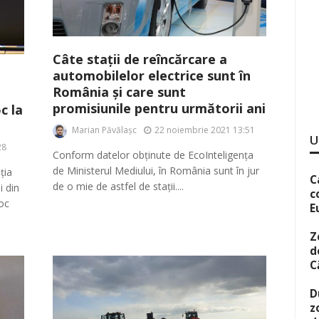
Câte stații de reîncărcare a
automobilelor electrice sunt în
România și care sunt
promisiunile pentru următorii ani
c la
Marian Păvălașc
22 noiembrie 2021 13:51
U
28
Conform datelor obținute de EcoInteligența
de Ministerul Mediului, în România sunt în jur
ția
C
de o mie de astfel de stații....
i din
c
oc
E
Z
d
C
D
z