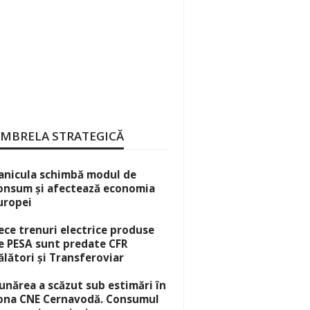
MBRELA STRATEGICĂ
anicula schimbă modul de
onsum și afectează economia
uropei
ece trenuri electrice produse
e PESA sunt predate CFR
ălători și Transferoviar
unărea a scăzut sub estimări în
ona CNE Cernavodă. Consumul