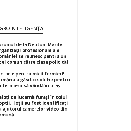
GROINTELIGENȚA
orumul de la Neptun: Marile
rganizații profesionale ale
omâniei se reunesc pentru un
pel comun către clasa politică!
ictorie pentru micii fermieri!
rimăria a găsit o soluție pentru
a fermierii să vândă în oraș!
aloți de lucernă furați în toiul
opții. Hoții au fost identificați
u ajutorul camerelor video din
omună