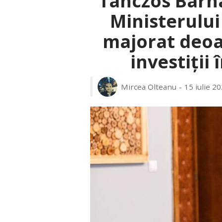
Tanczos Barna
Ministerului
majorat deoa
investiții
Mircea Olteanu
15 iulie 2