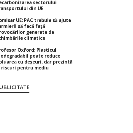
ecarbonizarea sectorului
ransportului din UE
omisar UE: PAC trebuie să ajute
ermierii să facă față
rovocărilor generate de
chimbările climatice
rofesor Oxford: Plasticul
iodegradabil poate reduce
oluarea cu deșeuri, dar prezintă
i riscuri pentru mediu
UBLICITATE