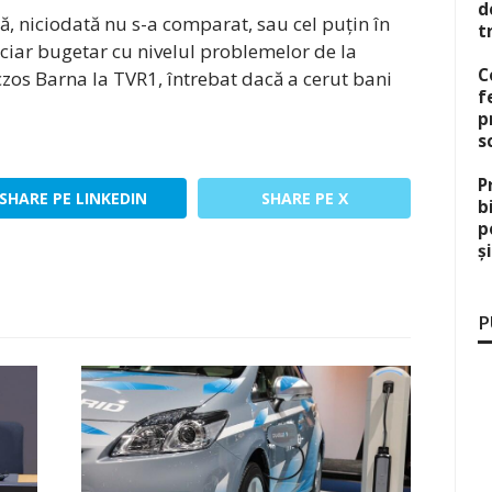
d
ă, niciodată nu s-a comparat, sau cel puțin în
t
anciar bugetar cu nivelul problemelor de la
C
zos Barna la TVR1, întrebat dacă a cerut bani
f
p
s
P
SHARE PE LINKEDIN
SHARE PE X
b
p
ș
P