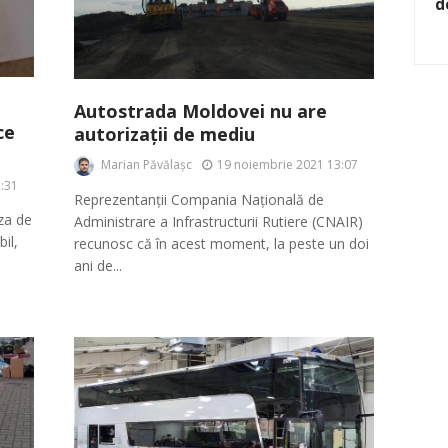
d
Autostrada Moldovei nu are
ce
autorizații de mediu
Marian Păvălașc
19 noiembrie 2021 13:07
:31
Reprezentanții Compania Națională de
aza de
Administrare a Infrastructurii Rutiere (CNAIR)
il,
recunosc că în acest moment, la peste un doi
ani de...