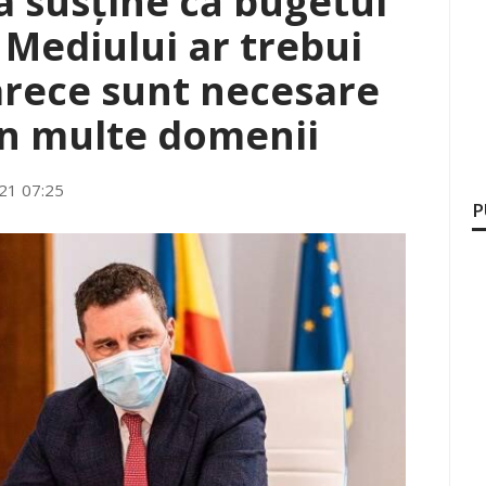
 susține că bugetul
 Mediului ar trebui
rece sunt necesare
 în multe domenii
021 07:25
P