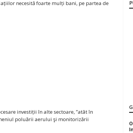
P
țiilor necesită foarte mulți bani, pe partea de
G
esare investiții în alte sectoare, ”atât în
eniul poluării aerului şi monitorizării
O
I