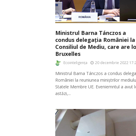
Ministrul Barna Tánczos a
condus delegația României la
Consiliul de Mediu, care are lo
Bruxelles
Ecointeligența
20 decembrie 2022 17:
Ministrul Barna Tánczos a condus delega
României la reuniunea miniștrilor mediulu
Statele Membre UE. Eveniemntul a avut l
astăzi,...