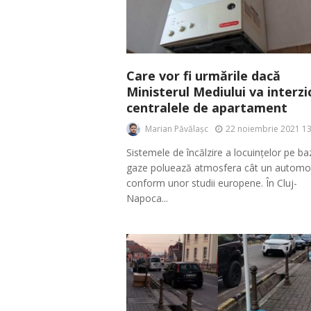
Care vor fi urmările dacă
Ministerul Mediului va interzi
centralele de apartament
Marian Păvălașc
22 noiembrie 2021 13
Sistemele de încălzire a locuințelor pe b
gaze poluează atmosfera cât un automob
conform unor studii europene. În Cluj-
Napoca...