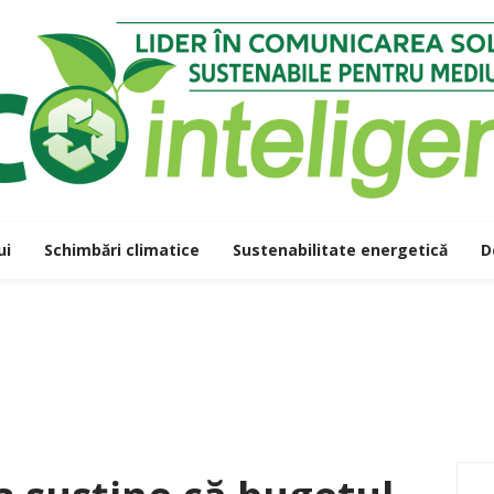
ui
Schimbări climatice
Sustenabilitate energetică
D