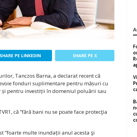
A
F
o
SHARE PE LINKEDIN
SHARE PE X
R
a
rilor, Tanczos Barna, a declarat recent că
V
nevoie fonduri suplimentare pentru măsuri cu
P
c
 și pentru investiții în domeniul poluării sau
B
n
 TVR1, că ”fără bani nu se poate face protecţia
c
c
t ”foarte multe inundații anul acesta şi