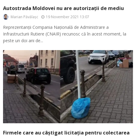
Autostrada Moldovei nu are autorizații de mediu
19 November 2021 13:07
Marian Păvălașc
Reprezentanții Compania Națională de Administrare a
Infrastructurii Rutiere (CNAIR) recunosc că în acest moment, la
peste un doi ani de...
Firmele care au câștigat licitația pentru colectarea