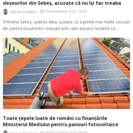
deșeurilor din Sebeș, acuzate că nu își fac treaba
18 November 2021 10:07
Marian Păvălașc
Primăria Sebeș, județul Alba, susține că a primit mai multe sesizări
din partea locuitorilor orașului prin care aceștia reclamă că...
Toate țepele luate de români cu finanțările
Ministerul Mediului pentru panouri fotovoltaice
18 November 2021 08:58