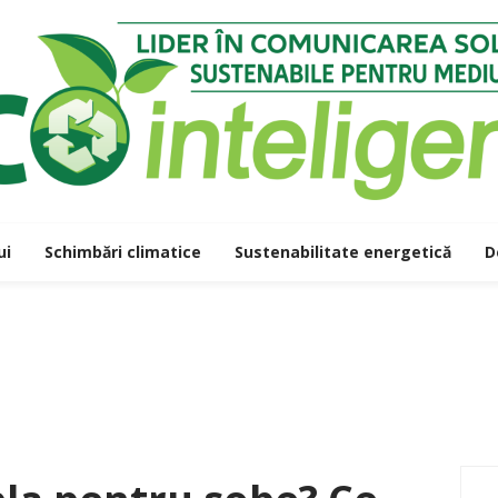
ui
Schimbări climatice
Sustenabilitate energetică
D