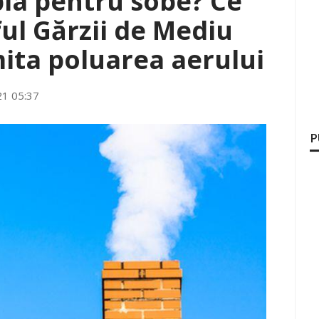
la pentru sobe? Ce
ul Gărzii de Mediu
mita poluarea aerului
21 05:37
P