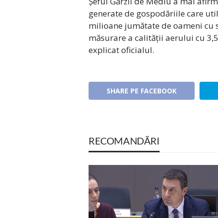
Șeful Gărzii de Mediu a mai afirm
generate de gospodăriile care util
milioane jumătate de oameni cu s
măsurare a calității aerului cu 3,
explicat oficialul.
SHARE PE FACEBOOK
RECOMANDĂRI