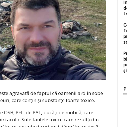
I
d
t
C
f
p
s
P
b
p
ș
P
este agravată de faptul că oamenii ard în sobe
șeuri, care conțin și substanțe foarte toxice.
e OSB, PFL, de PAL, bucăți de mobilă, care
ri acolo. Substanțele toxice care rezultă din
nătoare, de sute de ori mai dăunătoare decât