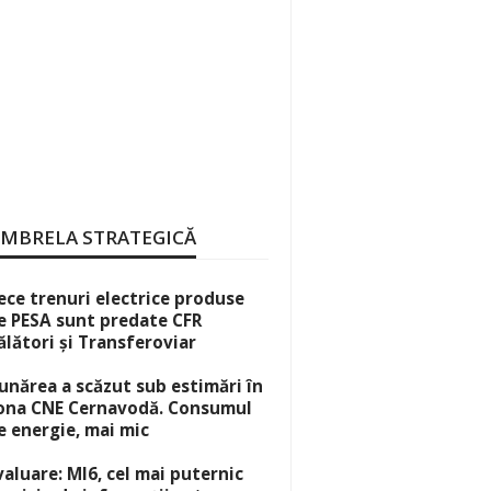
MBRELA STRATEGICĂ
ece trenuri electrice produse
e PESA sunt predate CFR
ălători și Transferoviar
unărea a scăzut sub estimări în
ona CNE Cernavodă. Consumul
e energie, mai mic
valuare: MI6, cel mai puternic