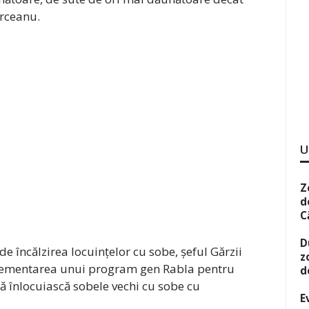
erceanu.
U
Z
d
C
D
e încălzirea locuințelor cu sobe, șeful Gărzii
z
ementarea unui program gen Rabla pentru
d
ă înlocuiască sobele vechi cu sobe cu
E