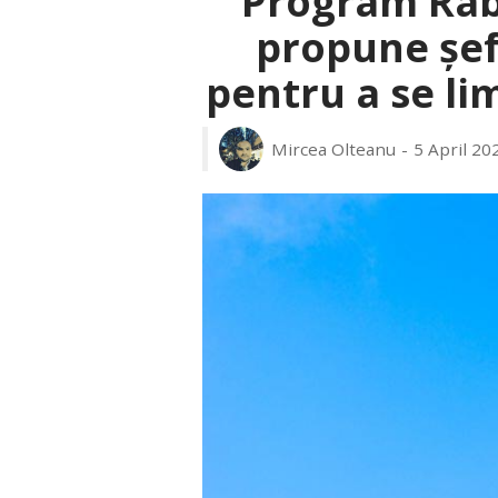
Program Rab
propune șef
pentru a se li
Mircea Olteanu
5 April 20