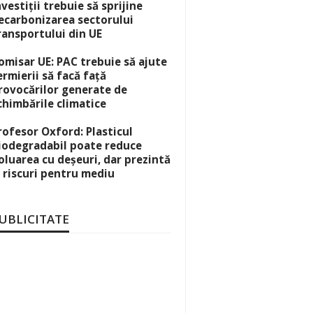
nvestiții trebuie să sprijine
ecarbonizarea sectorului
ransportului din UE
omisar UE: PAC trebuie să ajute
ermierii să facă față
rovocărilor generate de
chimbările climatice
rofesor Oxford: Plasticul
iodegradabil poate reduce
oluarea cu deșeuri, dar prezintă
i riscuri pentru mediu
UBLICITATE