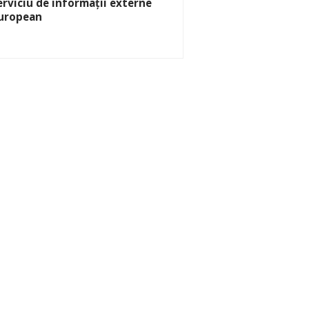
erviciu de informații externe
uropean