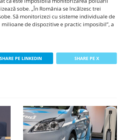
at că este imposibilă monitorizarea poluării
izează sobe. „În România se încălzesc trei
obe. Să monitorizezi cu sisteme individuale de
5 milioane de dispozitive e practic imposibil”, a
SHARE PE LINKEDIN
SHARE PE X