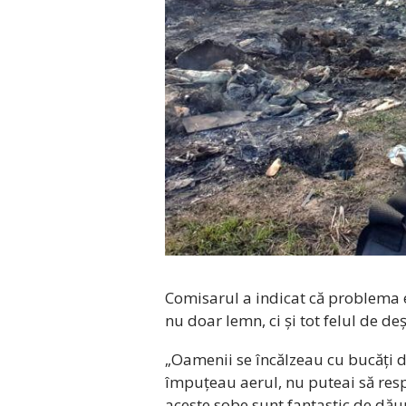
Comisarul a indicat că problema 
nu doar lemn, ci și tot felul de de
„Oamenii se încălzeau cu bucăți d
împuțeau aerul, nu puteai să respi
aceste sobe sunt fantastic de dău