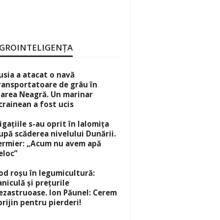
GROINTELIGENȚA
usia a atacat o navă
ransportatoare de grâu în
area Neagră. Un marinar
crainean a fost ucis
rigațiile s-au oprit în Ialomița
upă scăderea nivelului Dunării.
ermier: „Acum nu avem apă
eloc”
od roșu în legumicultură:
aniculă și prețurile
ezastruoase. Ion Păunel: Cerem
prijin pentru pierderi!