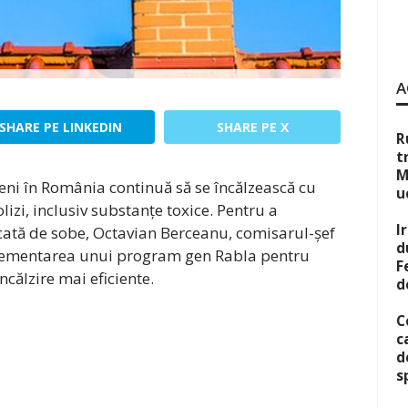
A
SHARE PE LINKEDIN
SHARE PE X
R
t
M
ni în România continuă să se încălzească cu
u
lizi, inclusiv substanțe toxice. Pentru a
I
ată de sobe, Octavian Berceanu, comisarul-șef
d
lementarea unui program gen Rabla pentru
F
ncălzire mai eficiente.
d
C
c
d
s