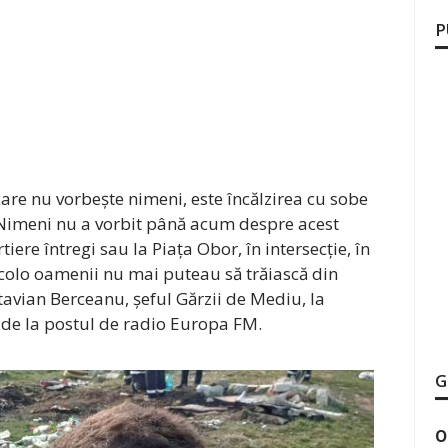
P
care nu vorbește nimeni, este încălzirea cu sobe
. Nimeni nu a vorbit până acum despre acest
tiere întregi sau la Piața Obor, în intersecție, în
 acolo oamenii nu mai puteau să trăiască din
tavian Berceanu, șeful Gărzii de Mediu, la
de la postul de radio Europa FM.
G
O