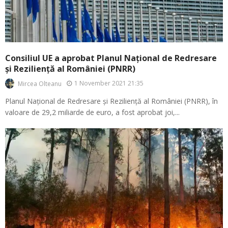
Consiliul UE a aprobat Planul Național de Redresare
și Reziliență al României (PNRR)
1 November 2021 21:35
Mircea Olteanu
Planul Național de Redresare și Reziliență al României (PNRR), în
valoare de 29,2 miliarde de euro, a fost aprobat joi,...