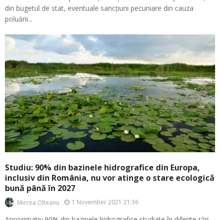
din bugetul de stat, eventuale sancțiuni pecuniare din cauza
poluării...
Studiu: 90% din bazinele hidrografice din Europa,
inclusiv din România, nu vor atinge o stare ecologică
bună până în 2027
1 November 2021 21:36
Mircea Olteanu
Aproximativ 90% din bazinele hidrografice studiate în diferite țări