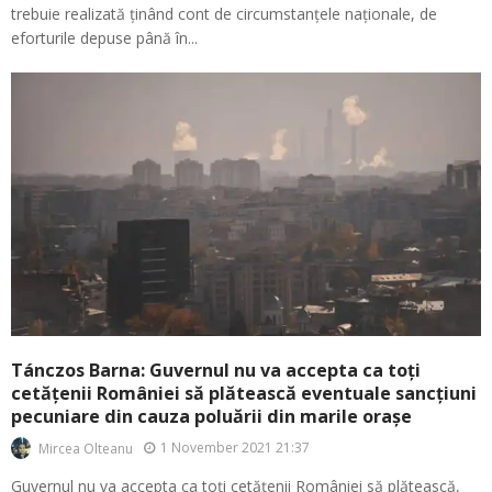
trebuie realizată ținând cont de circumstanțele naționale, de
eforturile depuse până în...
Tánczos Barna: Guvernul nu va accepta ca toți
cetățenii României să plătească eventuale sancțiuni
pecuniare din cauza poluării din marile orașe
1 November 2021 21:37
Mircea Olteanu
Guvernul nu va accepta ca toți cetățenii României să plătească,