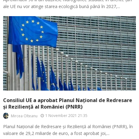
ale UE nu vor atinge starea ecologică bună până în 2027,...
Consiliul UE a aprobat Planul Național de Redresare
și Reziliență al României (PNRR)
1 November 2021 21:35
Mircea Olteanu
Planul Național de Redresare și Reziliență al României (PNRR), în
valoare de 29,2 miliarde de euro, a fost aprobat joi,...