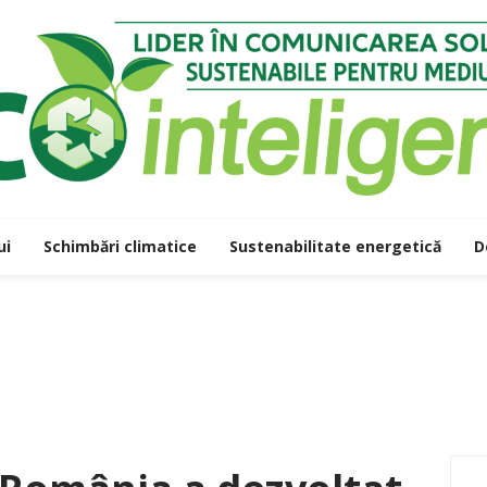
ui
Schimbări climatice
Sustenabilitate energetică
D