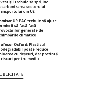
nvestiții trebuie să sprijine
ecarbonizarea sectorului
ransportului din UE
omisar UE: PAC trebuie să ajute
ermierii să facă față
rovocărilor generate de
chimbările climatice
rofesor Oxford: Plasticul
iodegradabil poate reduce
oluarea cu deșeuri, dar prezintă
i riscuri pentru mediu
UBLICITATE