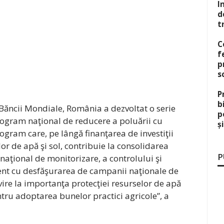
I
d
t
C
f
p
s
P
b
al Băncii Mondiale, România a dezvoltat o serie
p
rogram naţional de reducere a poluării cu
ș
rogram care, pe lângă finanţarea de investiţii
lor de apă şi sol, contribuie la consolidarea
P
 naţional de monitorizare, a controlului şi
itent cu desfăşurarea de campanii naţionale de
vire la importanţa protecţiei resurselor de apă
entru adoptarea bunelor practici agricole”, a