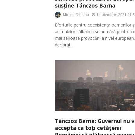
susține Tánczos Barna
Mircea Olteanu
1 noiembrie 2021 21:3
Eforturile pentru coexistența oamenilor ș
animalelor sălbatice se numără printre ce
mai serioase provocări la nivel european,
declarat...
Tánczos Barna: Guvernul nu v
accepta ca toți cetățenii
României să plătească event