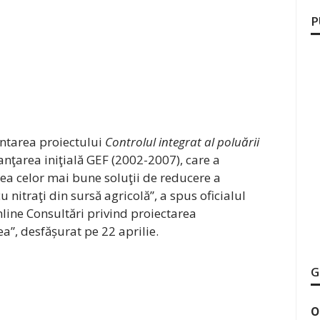
P
ntarea proiectului
Controlul integrat al poluării
anţarea iniţială GEF (2002-2007), care a
ea celor mai bune soluţii de reducere a
u nitraţi din sursă agricolă”, a spus oficialul
line Consultări privind proiectarea
a”, desfășurat pe 22 aprilie.
G
O