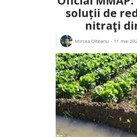
Oficial MMAP:
soluții de re
nitraţi d
Mircea Olteanu
11 mai 20