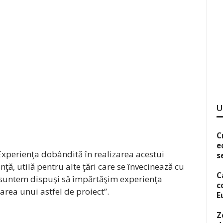
U
C
e
“Experienţa dobândită în realizarea acestui
s
ţă, utilă pentru alte ţări care se învecinează cu
C
 suntem dispuşi să împărtăşim experienţa
c
area unui astfel de proiect”.
E
Z