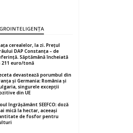
GROINTELIGENȚA
iața cerealelor, la zi. Prețul
râului DAP Constanța – de
eferință. Săptămână încheiată
a 211 euro/tonă
eceta devastează porumbul din
ranța și Germania: România și
ulgaria, singurele excepții
ozitive din UE
oul îngrășământ SEEFCO: doză
ai mică la hectar, aceeași
antitate de fosfor pentru
ulturi