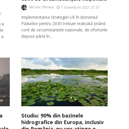
Mircea Olteanu
1 noiembrie 2021 21:37
7
Implementarea Strategiei UE în domeniul
Pădurilor pentru 2030 trebuie realizată ținând
i a
cont de circumstanțele naționale, de eforturile
le
depuse până în...
 a
Studiu: 90% din bazinele
a
hidrografice din Europa, inclusiv
din România, nu vor atinge o
uale