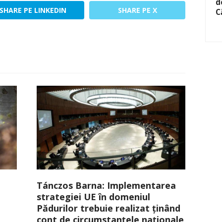
d
SHARE PE LINKEDIN
SHARE PE X
C
Tánczos Barna: Implementarea
strategiei UE în domeniul
Pădurilor trebuie realizat ținând
cont de circumstanțele naționale