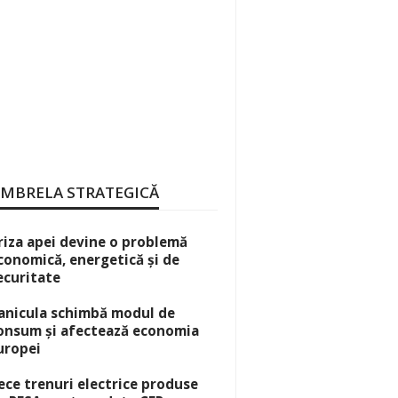
MBRELA STRATEGICĂ
riza apei devine o problemă
conomică, energetică și de
ecuritate
anicula schimbă modul de
onsum și afectează economia
uropei
ece trenuri electrice produse