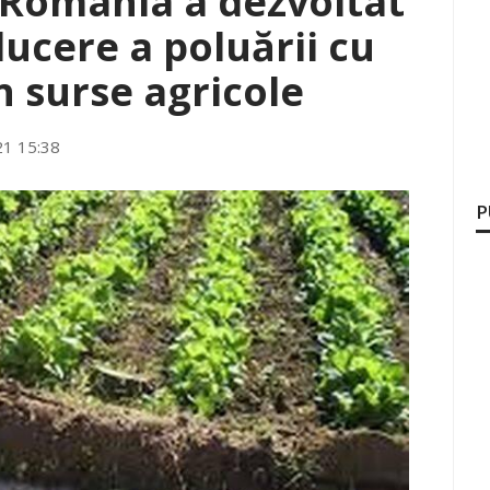
 România a dezvoltat
ducere a poluării cu
in surse agricole
21 15:38
P