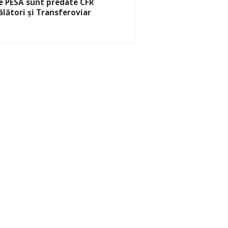
e PESA sunt predate CFR
ălători și Transferoviar