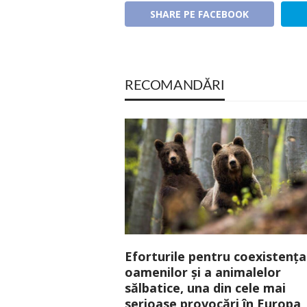
SHARE PE FACEBOOK
RECOMANDĂRI
Eforturile pentru coexistența
oamenilor și a animalelor
sălbatice, una din cele mai
serioase provocări în Europa,