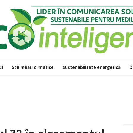
ui
Schimbări climatice
Sustenabilitate energetică
D