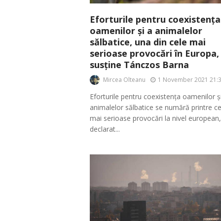
Eforturile pentru coexistența
oamenilor și a animalelor
sălbatice, una din cele mai
serioase provocări în Europa,
susține Tánczos Barna
Mircea Olteanu
1 November 2021 21:
Eforturile pentru coexistența oamenilor ș
animalelor sălbatice se numără printre ce
mai serioase provocări la nivel european,
declarat...