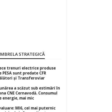
MBRELA STRATEGICĂ
ece trenuri electrice produse
e PESA sunt predate CFR
ălători și Transferoviar
unărea a scăzut sub estimări în
ona CNE Cernavodă. Consumul
e energie, mai mic
valuare: MI6, cel mai puternic