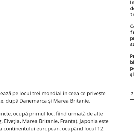
I
d
t
C
f
p
s
P
b
p
ș
ează pe locul trei mondial în ceea ce privește
P
ce, după Danemarca și Marea Britanie.
cte, ocupă primul loc, fiind urmată de alte
 Elveția, Marea Britanie, Franța). Japonia este
ra continentului european, ocupând locul 12.