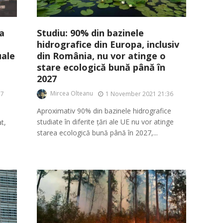
Studiu: 90% din bazinele
a
hidrografice din Europa, inclusiv
din România, nu vor atinge o
uale
stare ecologică bună până în
2027
Mircea Olteanu
1 November 2021 21:36
37
Aproximativ 90% din bazinele hidrografice
studiate în diferite țări ale UE nu vor atinge
t,
starea ecologică bună până în 2027,...