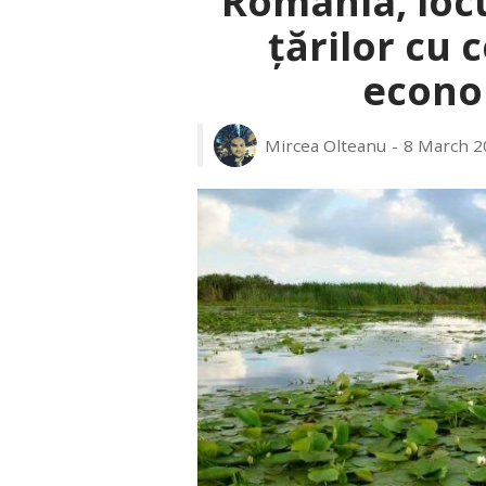
România, locu
țărilor cu 
econo
Mircea Olteanu
8 March 2