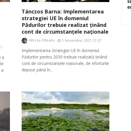
s
e
Tánczos Barna: Implementarea
strategiei UE în domeniul
Pădurilor trebuie realizat ținând
cont de circumstanțele naționale
Mircea Olteanu
1 November 2021 21:37
37
Implementarea Strategiei UE în domeniul
Pădurilor pentru 2030 trebuie realizată ținând
i a
cont de circumstanțele naționale, de eforturile
le
depuse până în...
 a