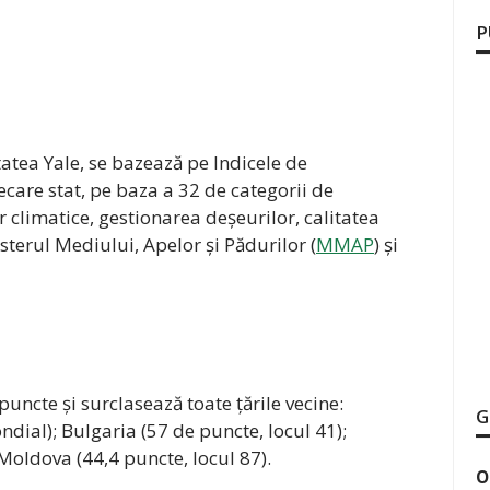
P
atea Yale, se bazează pe Indicele de
care stat, pe baza a 32 de categorii de
 climatice, gestionarea deșeurilor, calitatea
sterul Mediului, Apelor și Pădurilor (
MMAP
) și
uncte și surclasează toate țările vecine:
G
dial); Bulgaria (57 de puncte, locul 41);
 Moldova (44,4 puncte, locul 87).
O