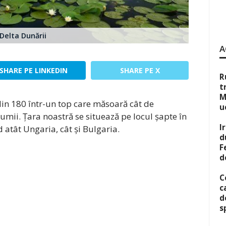
Delta Dunării
A
SHARE PE LINKEDIN
SHARE PE X
R
t
M
in 180 într-un top care măsoară cât de
u
umii. Țara noastră se situează pe locul șapte în
I
 atât Ungaria, cât și Bulgaria.
d
F
d
C
c
d
s