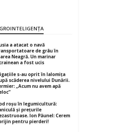
GROINTELIGENȚA
usia a atacat o navă
ransportatoare de grâu în
area Neagră. Un marinar
crainean a fost ucis
rigațiile s-au oprit în Ialomița
upă scăderea nivelului Dunării.
ermier: „Acum nu avem apă
eloc”
od roșu în legumicultură:
aniculă și prețurile
ezastruoase. Ion Păunel: Cerem
prijin pentru pierderi!