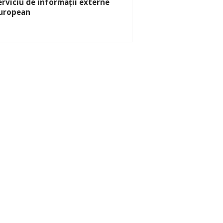
erviciu de informații externe
uropean