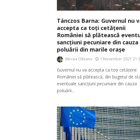
Tánczos Barna: Guvernul nu v
accepta ca toți cetățenii
României să plătească event
sancțiuni pecuniare din cauza
poluării din marile orașe
Mircea Olteanu
1 November 2021 21:
Guvernul nu va accepta ca toți cetățenii
României să plătească, din bugetul de sta
eventuale sancțiuni pecuniare din cauza
poluării...