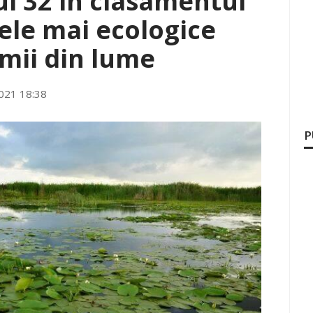
l 32 în clasamentul
cele mai ecologice
mii din lume
021 18:38
P