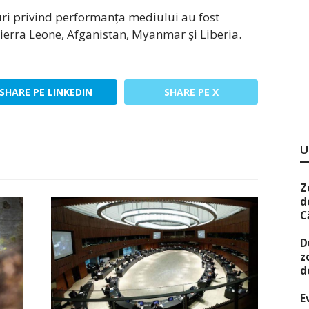
uri privind performanța mediului au fost
Sierra Leone, Afganistan, Myanmar și Liberia.
SHARE PE LINKEDIN
SHARE PE X
U
Z
d
C
D
z
d
E