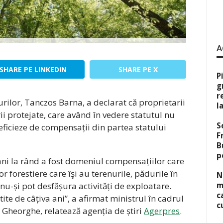
A
SHARE PE LINKEDIN
SHARE PE X
P
g
r
rilor, Tanczos Barna, a declarat că proprietarii
l
rii protejate, care având în vedere statutul nu
S
eficieze de compensații din partea statului
F
B
p
ani la rând a fost domeniul compensațiilor care
or forestiere care îşi au terenurile, pădurile în
N
i nu-și pot desfășura activități de exploatare.
m
c
ite de câțiva ani”, a afirmat ministrul în cadrul
c
 Gheorghe, relatează agenția de știri
Agerpres
.