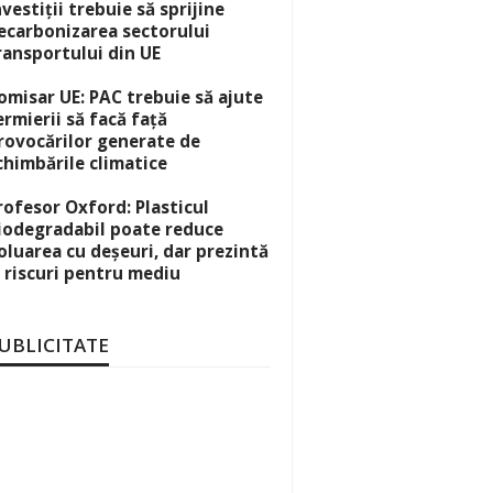
nvestiții trebuie să sprijine
ecarbonizarea sectorului
ransportului din UE
omisar UE: PAC trebuie să ajute
ermierii să facă față
rovocărilor generate de
chimbările climatice
rofesor Oxford: Plasticul
iodegradabil poate reduce
oluarea cu deșeuri, dar prezintă
i riscuri pentru mediu
UBLICITATE