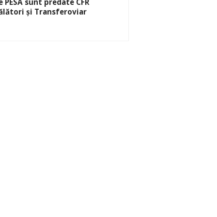
e PESA sunt predate CFR
ălători și Transferoviar