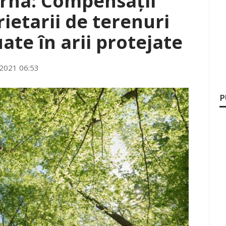
rna: Compensații
ietarii de terenuri
uate în arii protejate
 2021 06:53
P