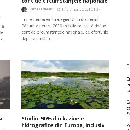
cont de circumstanțele naționale
Mircea Olteanu
1 noiembrie 2021 21:37
7
Implementarea Strategiei UE în domeniul
Pădurilor pentru 2030 trebuie realizată ținând
i a
cont de circumstanțele naționale, de eforturile
le
depuse până în...
 a
U
C
e
s
C
c
E
Studiu: 90% din bazinele
a
hidrografice din Europa, inclusiv
Z