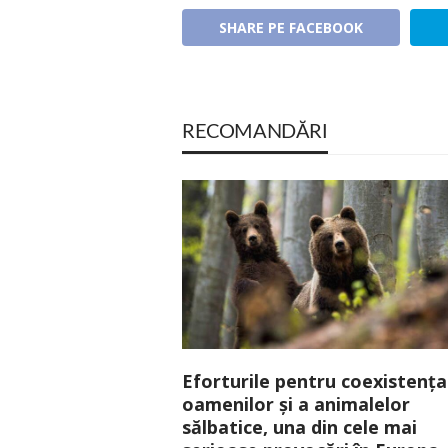
SHARE PE FACEBOOK
RECOMANDĂRI
Eforturile pentru coexistența
oamenilor și a animalelor
sălbatice, una din cele mai