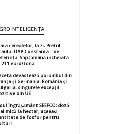
GROINTELIGENȚA
iața cerealelor, la zi. Prețul
râului DAP Constanța – de
eferință. Săptămână încheiată
a 211 euro/tonă
eceta devastează porumbul din
ranța și Germania: România și
ulgaria, singurele excepții
ozitive din UE
oul îngrășământ SEEFCO: doză
ai mică la hectar, aceeași
antitate de fosfor pentru
ulturi