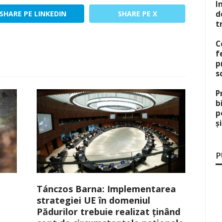
I
d
SHARE PE LINKEDIN
SHARE PE X
t
C
f
p
s
P
b
p
ș
P
Tánczos Barna: Implementarea
strategiei UE în domeniul
Pădurilor trebuie realizat ținând