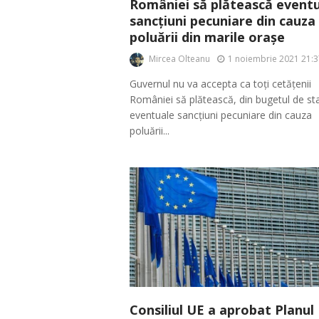
României să plătească event
sancțiuni pecuniare din cauza
poluării din marile orașe
Mircea Olteanu
1 noiembrie 2021 21:3
Guvernul nu va accepta ca toți cetățenii
României să plătească, din bugetul de sta
eventuale sancțiuni pecuniare din cauza
poluării...
Consiliul UE a aprobat Planul