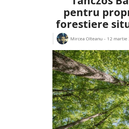
Tanczos Ba
pentru propr
forestiere sit
Mircea Olteanu
12 martie