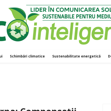
ui
Schimbări climatice
Sustenabilitate energetică
D