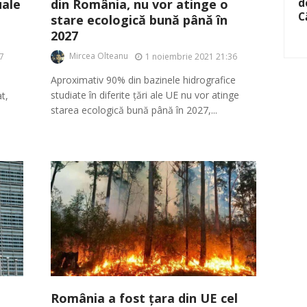
din România, nu vor atinge o
d
uale
C
stare ecologică bună până în
2027
Mircea Olteanu
1 noiembrie 2021 21:36
7
Aproximativ 90% din bazinele hidrografice
studiate în diferite țări ale UE nu vor atinge
t,
starea ecologică bună până în 2027,...
România a fost țara din UE cel