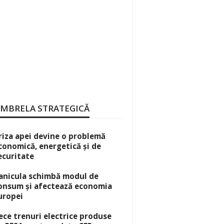
MBRELA STRATEGICĂ
riza apei devine o problemă
conomică, energetică și de
ecuritate
anicula schimbă modul de
onsum și afectează economia
uropei
ece trenuri electrice produse