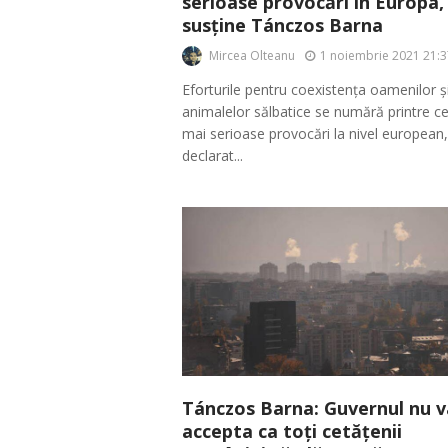
serioase provocări în Europa,
susține Tánczos Barna
Mircea Olteanu
1 noiembrie 2021 21:3
Eforturile pentru coexistența oamenilor ș
animalelor sălbatice se numără printre ce
mai serioase provocări la nivel european,
declarat...
Tánczos Barna: Guvernul nu v
accepta ca toți cetățenii