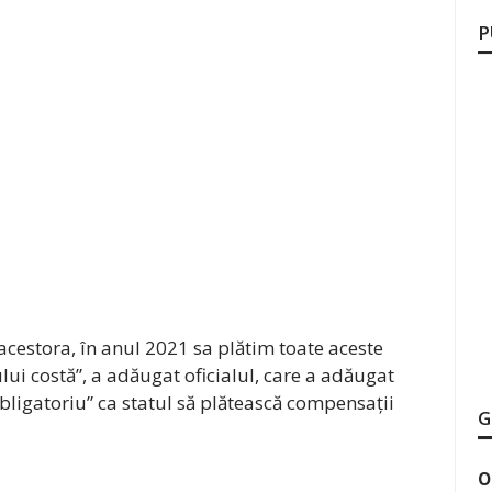
P
acestora, în anul 2021 sa plătim toate aceste
lui costă”, a adăugat oficialul, care a adăugat
obligatoriu” ca statul să plătească compensații
G
O