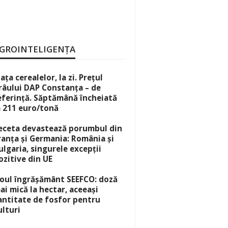
GROINTELIGENȚA
iața cerealelor, la zi. Prețul
râului DAP Constanța – de
eferință. Săptămână încheiată
a 211 euro/tonă
eceta devastează porumbul din
ranța și Germania: România și
ulgaria, singurele excepții
ozitive din UE
oul îngrășământ SEEFCO: doză
ai mică la hectar, aceeași
antitate de fosfor pentru
ulturi