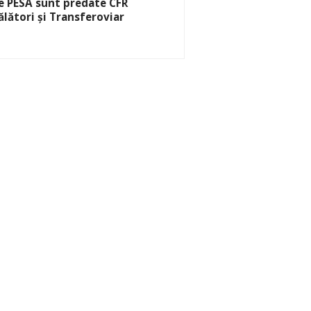
e PESA sunt predate CFR
ălători și Transferoviar