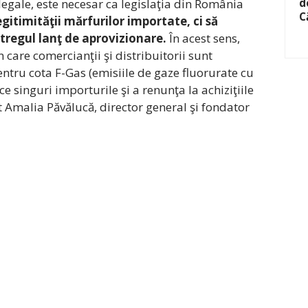
legale, este necesar ca legislaţia din România
d
C
egitimităţii mărfurilor importate, ci să
ntregul lanţ de aprovizionare.
În acest sens,
 care comercianţii şi distribuitorii sunt
pentru cota F-Gas (emisiile de gaze fluorurate cu
face singuri importurile şi a renunţa la achiziţiile
at Amalia Păvălucă, director general şi fondator