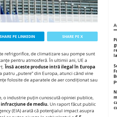
A
SHARE PE LINKEDIN
SHARE PE X
P
g
r
te refrigorifice, de climatizare sau pompe sunt
l
anțe pentru atmosferă. În ultimii ani, UE a
S
ț.
Însă aceste produse intră ilegal în Europa
F
a patru „putere” din Europa, atunci când vine
B
țe folosite de aparatele de aer condiționat sau
p
N
, o industrie puțin cunoscută opiniei publice,
m
c
 infracțiune de mediu.
Un raport făcut public
c
ency (EIA) arată că potenţialul impact asupra