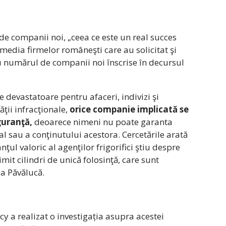
0 de companii noi, „ceea ce este un real succes
 media firmelor româneşti care au solicitat şi
cu numărul de companii noi înscrise în decursul
 devastatoare pentru afaceri, indivizi şi
ăţii infracţionale,
orice companie implicată se
guranţă,
deoarece nimeni nu poate garanta
gal sau a conţinutului acestora. Cercetările arată
ţul valoric al agenţilor frigorifici ştiu despre
mit cilindri de unică folosinţă, care sunt
ia Păvălucă.
y a realizat o investigația asupra acestei