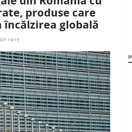
gale din România cu
rate, produse care
a încălzirea globală
2021 14:15
P