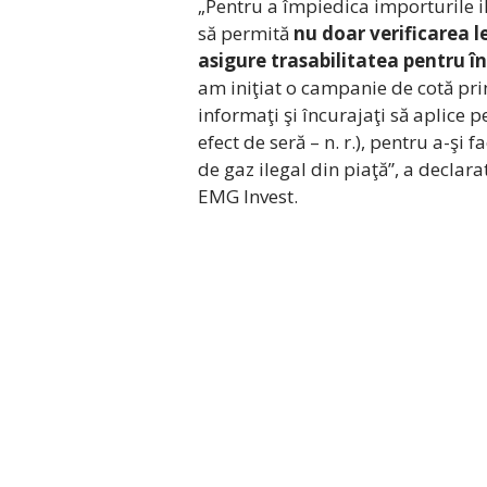
„Pentru a împiedica importurile i
să permită
nu doar verificarea l
asigure trasabilitatea pentru î
am iniţiat o campanie de cotă prin
informaţi şi încurajaţi să aplice 
efect de seră – n. r.), pentru a-şi 
de gaz ilegal din piaţă”, a declar
EMG Invest.