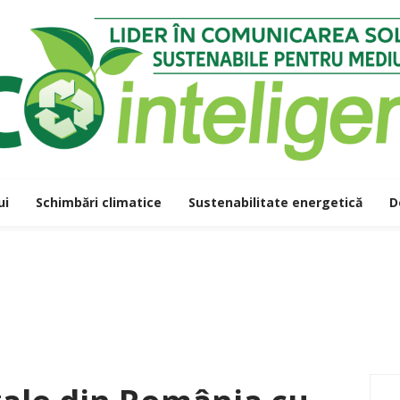
ui
Schimbări climatice
Sustenabilitate energetică
D