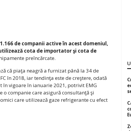
 1.166 de companii active în acest domeniul,
 utilizează cota de importator şi cota de
hipamente preîncărcate.
U
ază că piaţa neagră a furnizat până la 34 de
C în 2018, iar tendinţa este de creştere, odată
C
at în vigoare în ianuarie 2021, potrivit EMG
e
s
te o companie care asigură consultanţă şi
omici care utilizează gaze refrigerante cu efect
C
c
E
Z