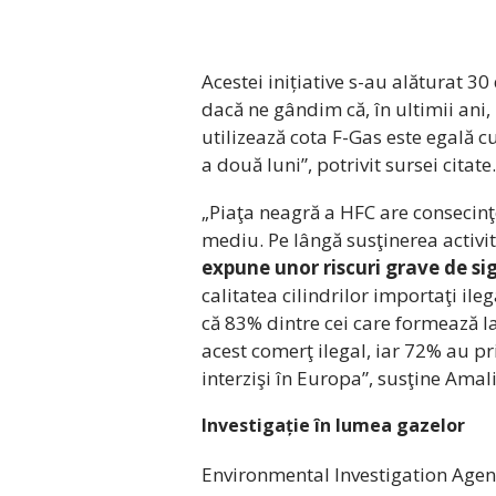
Acestei inițiative s-au alăturat 3
dacă ne gândim că, în ultimii ani,
utilizează cota F-Gas este egală 
a două luni”, potrivit sursei citate.
„Piaţa neagră a HFC are consecinţe
mediu. Pe lângă susţinerea activit
expune unor riscuri grave de si
calitatea cilindrilor importaţi ile
că 83% dintre cei care formează lan
acest comerţ ilegal, iar 72% au pri
interzişi în Europa”, susţine Amal
Investigație în lumea gazelor
Environmental Investigation Agenc