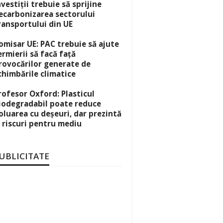
nvestiții trebuie să sprijine
ecarbonizarea sectorului
ransportului din UE
omisar UE: PAC trebuie să ajute
ermierii să facă față
rovocărilor generate de
chimbările climatice
rofesor Oxford: Plasticul
iodegradabil poate reduce
oluarea cu deșeuri, dar prezintă
i riscuri pentru mediu
UBLICITATE