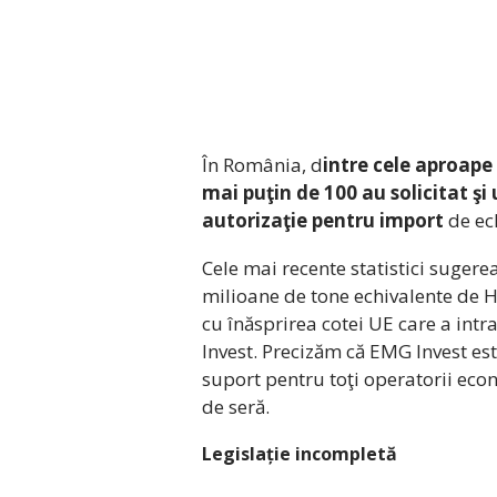
În România, d
intre cele aproape
mai puţin de 100 au solicitat şi
autorizaţie pentru import
de ec
Cele mai recente statistici sugere
milioane de tone echivalente de HF
cu înăsprirea cotei UE care a intr
Invest. Precizăm că EMG Invest es
suport pentru toţi operatorii econ
de seră.
Legislație incompletă