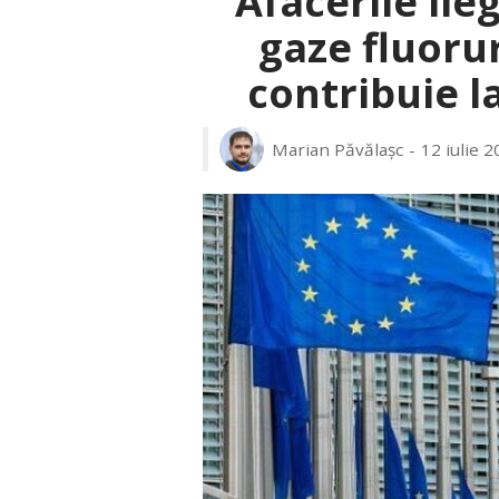
Afacerile ile
gaze fluoru
contribuie l
Marian Păvălașc
12 iulie 