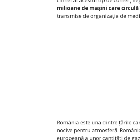
climei al acestui tip de comerţ il
milioane de maşini care circulă 
transmise de organizaţia de medi
România este una dintre țările car
nocive pentru atmosferă. România 
europeană a unor cantități de gaz