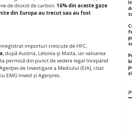
I
one de dioxid de carbon.
16% din aceste gaze
d
ite din Europa au trecut sau au fost
t
C
f
p
s
înregistrat importuri crescute de HFC,
ea
, după Austria, Letonia şi Malta, iar valoarea
P
ota permisă din punct de vedere legal începând
b
p
genţiei de Investigare a Mediului (EIA), citat
ș
iu EMG Invest și Agerpres.
P