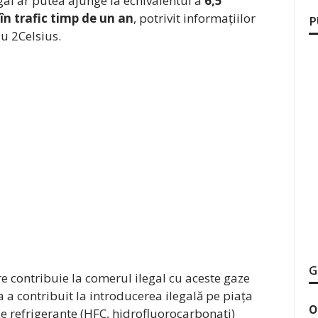
egal ar putea ajunge la echivalentul a
6,5
în trafic timp de un an
, potrivit informațiilor
P
u 2Celsius.
G
e contribuie la comerul ilegal cu aceste gaze
a contribuit la introducerea ilegală pe piața
O
e refrigerante (HFC, hidrofluorocarbonați)