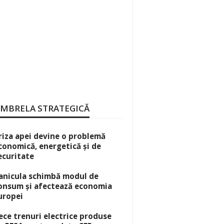
MBRELA STRATEGICĂ
riza apei devine o problemă
conomică, energetică și de
ecuritate
anicula schimbă modul de
onsum și afectează economia
uropei
ece trenuri electrice produse