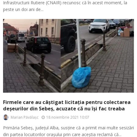
Infrastructurii Rutiere (CNAIR) recunosc că în acest moment, la
peste un doi ani de...
Firmele care au câștigat licitația pentru colectarea
deșeurilor din Sebeș, acuzate că nu își fac treaba
18 noiembrie 2021 10:07
Marian Păvălașc
Primăria Sebeș, județul Alba, susține că a primit mai multe sesizări
din partea locuitorilor orașului prin care aceștia reclamă că...