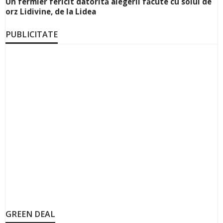
Un fermier fericit datorită alegerii făcute cu soiul de
orz Lidivine, de la Lidea
PUBLICITATE
GREEN DEAL