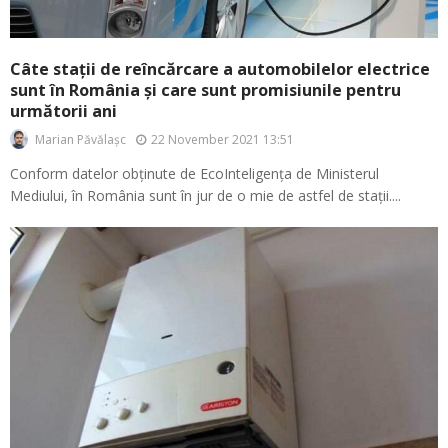
Câte stații de reîncărcare a automobilelor electrice
sunt în România și care sunt promisiunile pentru
următorii ani
22 November 2021 13:51
Marian Păvălașc
Conform datelor obținute de EcoInteligența de Ministerul
Mediului, în România sunt în jur de o mie de astfel de stații....