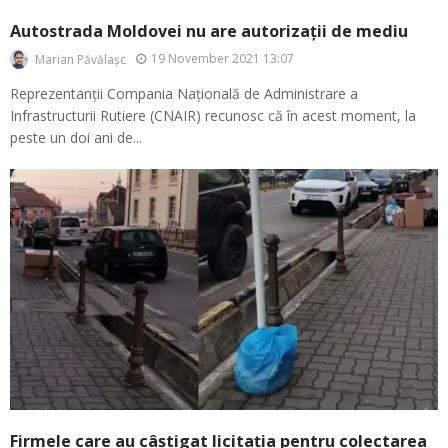
Autostrada Moldovei nu are autorizații de mediu
19 November 2021 13:07
Marian Păvălașc
Reprezentanții Compania Națională de Administrare a
Infrastructurii Rutiere (CNAIR) recunosc că în acest moment, la
peste un doi ani de...
Firmele care au câștigat licitația pentru colectarea