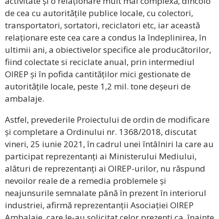
activitate și o relaționare mult mai complexă, dincolo
de cea cu autoritățile publice locale, cu colectori,
transportatori, sortatori, reciclatori etc, iar această
relaționare este cea care a condus la îndeplinirea, în
ultimii ani, a obiectivelor specifice ale producătorilor,
fiind colectate si reciclate anual, prin intermediul
OIREP și în pofida cantităților mici gestionate de
autoritățile locale, peste 1,2 mil. tone deșeuri de
ambalaje.
Astfel, prevederile Proiectului de ordin de modificare
și completare a Ordinului nr. 1368/2018, discutat
vineri, 25 iunie 2021, în cadrul unei întâlniri la care au
participat reprezentanți ai Ministerului Mediului,
alături de reprezentanți ai OIREP-urilor, nu răspund
nevoilor reale de a remedia problemele și
neajunsurile semnalate până în prezent în interiorul
industriei, afirmă reprezentanții Asociației OIREP
Ambalaje, care le-au solicitat celor prezenți ca, înainte