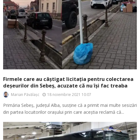
Firmele care au câștigat licitația pentru colectarea
deșeurilor din Sebeș, acuzate că nu își fac treaba
18 noiembrie 2021 10:07
Marian Păvălașc
Primăria Sebeș, județul Alba, susține că a primit mai multe sesizări
din partea locuitorilor orașului prin care aceștia reclamă că...