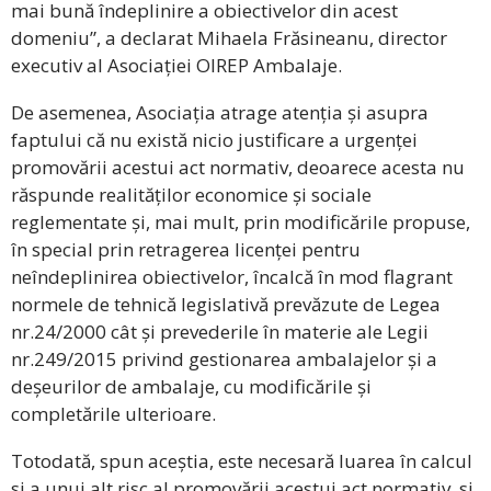
mai bună îndeplinire a obiectivelor din acest
domeniu”, a declarat Mihaela Frăsineanu, director
executiv al Asociației OIREP Ambalaje.
De asemenea, Asociația atrage atenția și asupra
faptului că nu există nicio justificare a urgenței
promovării acestui act normativ, deoarece acesta nu
răspunde realităților economice și sociale
reglementate și, mai mult, prin modificările propuse,
în special prin retragerea licenței pentru
neîndeplinirea obiectivelor, încalcă în mod flagrant
normele de tehnică legislativă prevăzute de Legea
nr.24/2000 cât și prevederile în materie ale Legii
nr.249/2015 privind gestionarea ambalajelor și a
deșeurilor de ambalaje, cu modificările și
completările ulterioare.
Totodată, spun aceștia, este necesară luarea în calcul
si a unui alt risc al promovării acestui act normativ, si