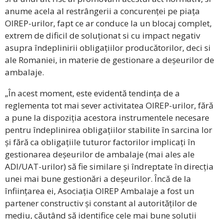
anume acela al restrângerii a concurenței pe piața
OIREP-urilor, fapt ce ar conduce la un blocaj complet,
extrem de dificil de soluționat si cu impact negativ
asupra îndeplinirii obligațiilor producătorilor, deci si
ale Romaniei, in materie de gestionare a deșeurilor de
ambalaje.
„În acest moment, este evidentă tendința de a
reglementa tot mai sever activitatea OIREP-urilor, fără
a pune la dispoziția acestora instrumentele necesare
pentru îndeplinirea obligațiilor stabilite în sarcina lor
și fără ca obligațiile tuturor factorilor implicați în
gestionarea deșeurilor de ambalaje (mai ales ale
ADI/UAT-urilor) să fie similare și îndreptate în direcția
unei mai bune gestionări a deșeurilor. Încă de la
înființarea ei, Asociația OIREP Ambalaje a fost un
partener constructiv și constant al autorităților de
mediu, căutând să identifice cele mai bune soluții