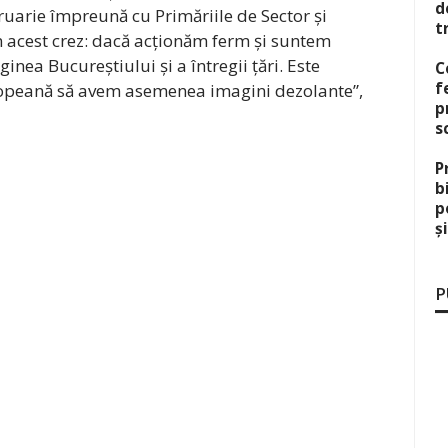
d
ruarie împreună cu Primăriile de Sector și
t
n acest crez: dacă acționăm ferm și suntem
ea Bucureștiului și a întregii țări. Este
C
f
uropeană să avem asemenea imagini dezolante”,
p
s
P
b
p
ș
P