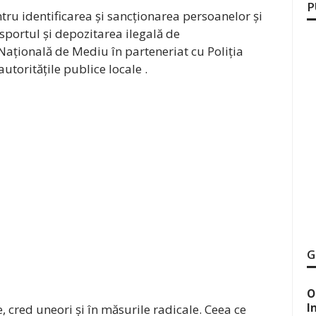
P
tru identificarea și sancționarea persoanelor și
portul și depozitarea ilegală de
ațională de Mediu în parteneriat cu Poliția
oritățile publice locale .
G
O
I
 cred uneori și în măsurile radicale. Ceea ce