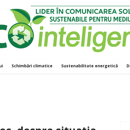
ui
Schimbări climatice
Sustenabilitate energetică
D