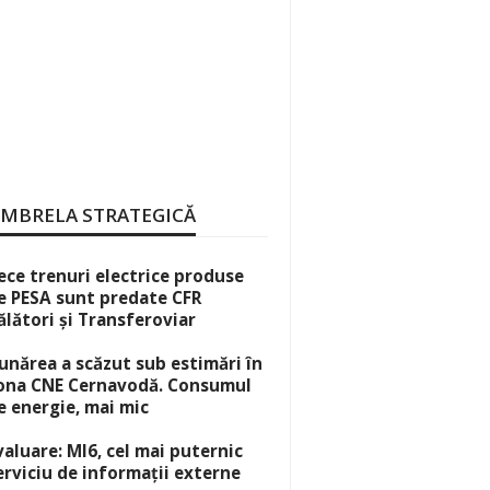
MBRELA STRATEGICĂ
ece trenuri electrice produse
e PESA sunt predate CFR
ălători și Transferoviar
unărea a scăzut sub estimări în
ona CNE Cernavodă. Consumul
e energie, mai mic
valuare: MI6, cel mai puternic
erviciu de informații externe