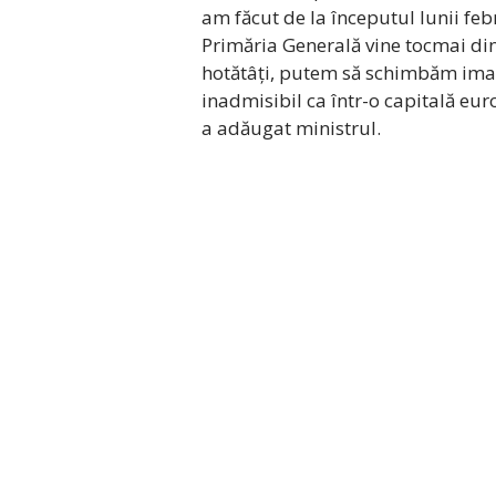
am făcut de la începutul lunii feb
Primăria Generală vine tocmai di
hotătâți, putem să schimbăm imagin
inadmisibil ca într-o capitală e
a adăugat ministrul.