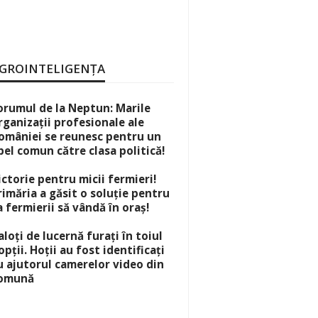
GROINTELIGENȚA
orumul de la Neptun: Marile
rganizații profesionale ale
omâniei se reunesc pentru un
pel comun către clasa politică!
ictorie pentru micii fermieri!
rimăria a găsit o soluție pentru
a fermierii să vândă în oraș!
aloți de lucernă furați în toiul
opții. Hoții au fost identificați
u ajutorul camerelor video din
omună