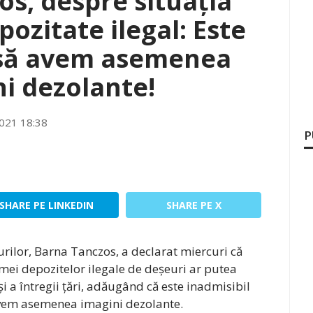
s, despre situația
pozitate ilegal: Este
 să avem asemenea
i dezolante!
021 18:38
P
SHARE PE LINKEDIN
SHARE PE X
urilor, Barna Tanczos, a declarat miercuri că
mei depozitelor ilegale de deșeuri ar putea
 a întregii țări, adăugând că este inadmisibil
avem asemenea imagini dezolante.