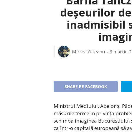
Barna Tanczo
deșeurilor de
inadmisibil
imagin
Mircea Olteanu
8 martie 2
SHARE PE FACEBOOK
Ministrul Mediului, Apelor și Păd
măsurile ferme în privința proble
schimba imaginea Bucureștiului și
ca într-o capitală europeană să 