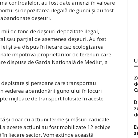
rma controalelor, au fost date amenzi în valoare
ortul și depozitarea ilegală de gunoi și au fost
nt abandonate deșeuri.
e mii de tone de deșeuri depozitate ilegal,
al sau parțial de asemenea deșeuri. Au fost
lei și s-a dispus în fiecare caz ecologizarea
enale împotriva proprietarilor de terenuri care
U
are dispuse de Garda Națională de Mediu”, a
Z
t depistate și persoane care transportau
d
C
în vederea abandonării gunoiului în locuri
pte mijloace de transport folosite în aceste
D
z
d
tă și doar cu acțiuni ferme și măsuri radicale
a aceste acțiuni au fost mobilizate 12 echipe
E
s
ă în fiecare sector. Vom extinde această