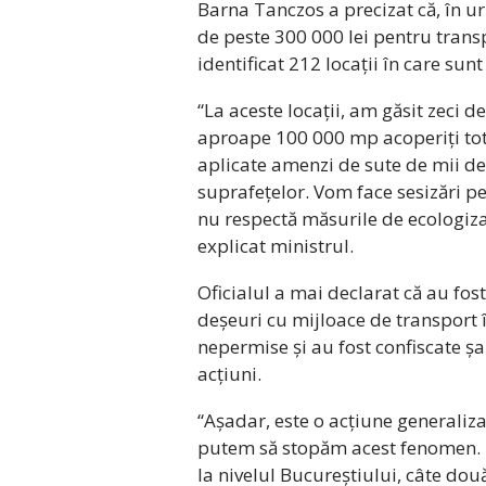
Barna Tanczos a precizat că, în u
de peste 300 000 lei pentru transp
identificat 212 locații în care su
“La aceste locații, am găsit zeci d
aproape 100 000 mp acoperiți tot
aplicate amenzi de sute de mii de 
suprafețelor. Vom face sesizări p
nu respectă măsurile de ecologiz
explicat ministrul.
Oficialul a mai declarat că au fos
deșeuri cu mijloace de transport 
nepermise și au fost confiscate șa
acțiuni.
“Așadar, este o acțiune generaliza
putem să stopăm acest fenomen. L
la nivelul Bucureștiului, câte dou