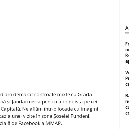
A
F
o
R
a
V
P
c
nd am demarat controale mixte cu Grada
B
ă și Jandarmeria pentru a-i depista pe cei
n
c
 Capitală. Ne aflăm într-o locație cu imagini
c
cazia unei vizite în zona Șoselei Fundeni,
ficială de Facebook a MMAP.