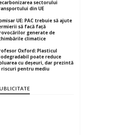
ecarbonizarea sectorului
ransportului din UE
omisar UE: PAC trebuie să ajute
ermierii să facă față
rovocărilor generate de
chimbările climatice
rofesor Oxford: Plasticul
iodegradabil poate reduce
oluarea cu deșeuri, dar prezintă
i riscuri pentru mediu
UBLICITATE