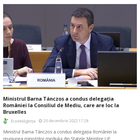
Ministrul Barna Tánczos a condus delegația
României la Consiliul de Mediu, care are loc la
Bruxelles
20 decembrie 2022 17:28
Ecointeligența
Ministrul Barna Tánczos a condus delegația României la
reuniunea miniștrilor mediului din Statele Membre UE.