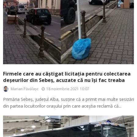
Firmele care au câștigat licitația pentru colectarea
deșeurilor din Sebeș, acuzate că nu își fac treaba
18 noiembrie 2021 10:07
Marian Păvălașc
Primăria Sebeș, județul Alba, susține că a primit mai multe sesizări
din partea locuitorilor orașului prin care aceștia reclamă că...