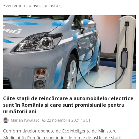
Eveniemntul a avut loc astăzi,...
Câte stații de reîncărcare a automobilelor electrice
sunt în România și care sunt promisiunile pentru
următorii ani
22 noiembrie 2021 13:51
Marian Păvălașc
Conform datelor obținute de EcoInteligența de Ministerul
Mediului, în România sunt în jur de o mie de astfel de stații....