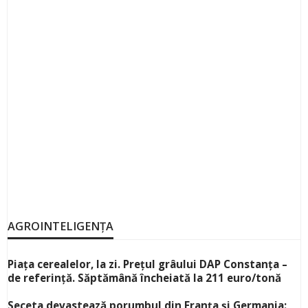
AGROINTELIGENȚA
Piața cerealelor, la zi. Prețul grâului DAP Constanța –
de referință. Săptămână încheiată la 211 euro/tonă
Seceta devastează porumbul din Franța și Germania: