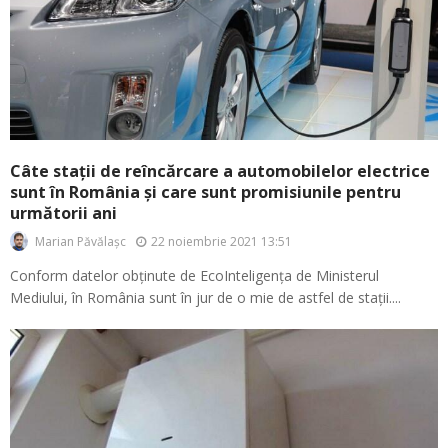
Câte stații de reîncărcare a automobilelor electrice
sunt în România și care sunt promisiunile pentru
următorii ani
22 noiembrie 2021 13:51
Marian Păvălașc
Conform datelor obținute de EcoInteligența de Ministerul
Mediului, în România sunt în jur de o mie de astfel de stații....