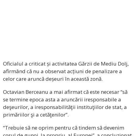
Oficialul a criticat și activitatea Gărzii de Mediu Dolj,
afirmând că nu a observat acțiuni de penalizare a
celor care aruncă deșeuri în această zonă.
Octavian Berceanu a mai afirmat că este necesar “să
se termine epoca asta a aruncării iresponsabile a
deşeurilor, a iresponsabilităţii instituţiilor de stat, a
primăriilor şi a cetăţenilor”.
“Trebuie să ne oprim pentru că tindem să devenim
coşul de gunoi, la propriu, al Europei”, a concluzionat