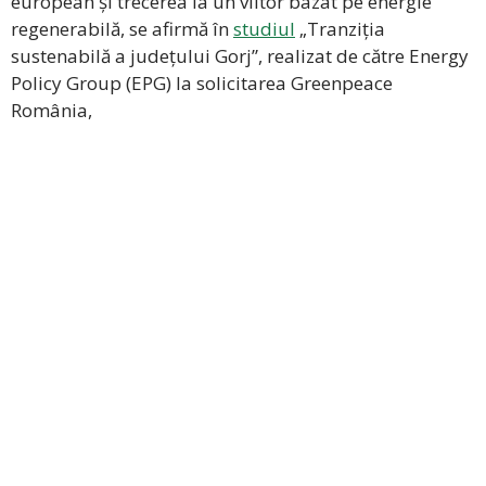
european și trecerea la un viitor bazat pe energie
regenerabilă, se afirmă în
studiul
„Tranziția
sustenabilă a județului Gorj”, realizat de către Energy
Policy Group (EPG) la solicitarea Greenpeace
România,