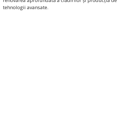
renovarea aprofundată a clădirilor și producția de
tehnologii avansate.