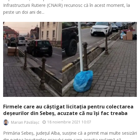
Infrastructurii Rutiere (CNAIR) recunosc că în acest moment, la
peste un doi ani de...
Firmele care au câștigat licitația pentru colectarea
deșeurilor din Sebeș, acuzate că nu își fac treaba
18 noiembrie 2021 10:07
Marian Păvălașc
Primăria Sebeș, județul Alba, susține că a primit mai multe sesizări
din partea locuitorilor orașului prin care aceștia reclamă că...