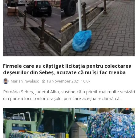
Firmele care au câștigat licitația pentru colectarea
deșeurilor din Sebeș, acuzate că nu își fac treaba
18 November 2021 10:07
Marian Păvălașc
Primăria Sebeș, județul Alba, susține că a primit mai multe sesizări
din partea locuitorilor orașului prin care aceștia reclamă că...