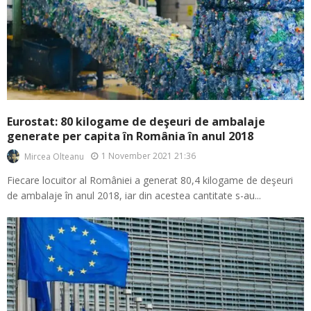
Eurostat: 80 kilogame de deşeuri de ambalaje
generate per capita în România în anul 2018
1 November 2021 21:36
Mircea Olteanu
Fiecare locuitor al României a generat 80,4 kilogame de deşeuri
de ambalaje în anul 2018, iar din acestea cantitate s-au...