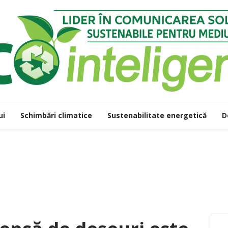
ui
Schimbări climatice
Sustenabilitate energetică
D