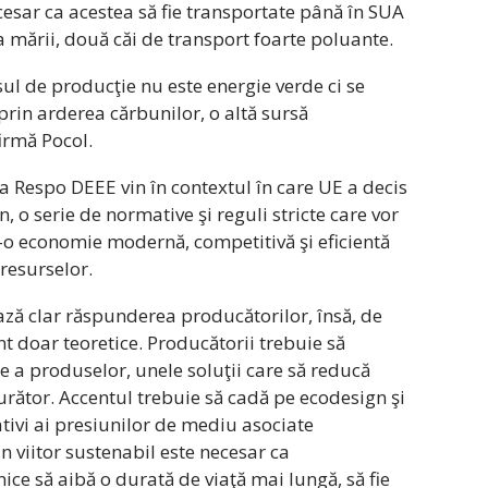
ecesar ca acestea să fie transportate până în SUA
 mării, două căi de transport foarte poluante.
ul de producţie nu este energie verde ci se
prin arderea cărbunilor, o altă sursă
irmă Pocol.
a Respo DEEE vin în contextul în care UE a decis
, o serie de normative şi reguli stricte care vor
-o economie modernă, competitivă şi eficientă
 resurselor.
ează clar răspunderea producătorilor, însă, de
t doar teoretice. Producătorii trebuie să
e a produselor, unele soluţii care să reducă
rător. Accentul trebuie să cadă pe ecodesign şi
cativi ai presiunilor de mediu asociate
 viitor sustenabil este necesar ca
nice să aibă o durată de viaţă mai lungă, să fie