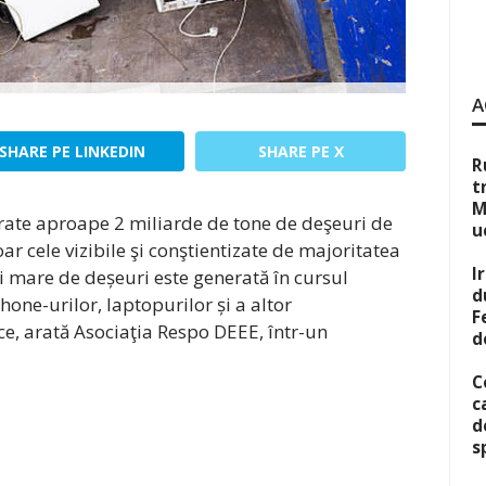
A
SHARE PE LINKEDIN
SHARE PE X
R
t
M
rate aproape 2 miliarde de tone de deşeuri de
u
ar cele vizibile şi conştientizate de majoritatea
I
i mare de deșeuri este generată în cursul
d
one-urilor, laptopurilor și a altor
F
ce, arată Asociaţia Respo DEEE, într-un
d
C
c
d
s