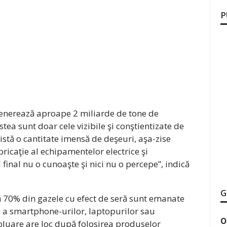
P
enerează aproape 2 miliarde de tone de
stea sunt doar cele vizibile şi conştientizate de
istă o cantitate imensă de deşeuri, aşa-zise
bricaţie al echipamentelor electrice şi
final nu o cunoaşte şi nici nu o percepe”, indică
G
ă 70% din gazele cu efect de seră sunt emanate
e a smartphone-urilor, laptopurilor sau
O
poluare are loc după folosirea produselor