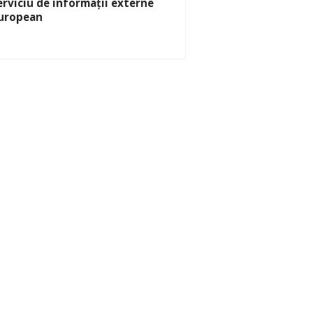
erviciu de informații externe
uropean