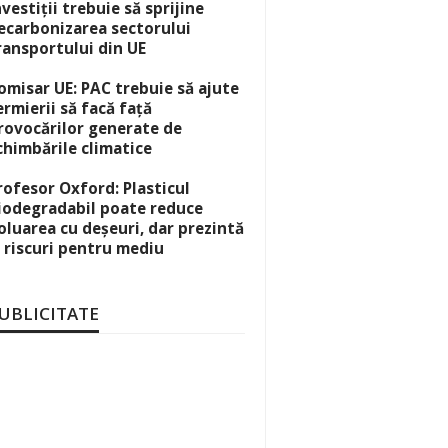
nvestiții trebuie să sprijine
ecarbonizarea sectorului
ransportului din UE
omisar UE: PAC trebuie să ajute
ermierii să facă față
rovocărilor generate de
chimbările climatice
rofesor Oxford: Plasticul
iodegradabil poate reduce
oluarea cu deșeuri, dar prezintă
i riscuri pentru mediu
UBLICITATE