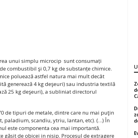
carea unui simplu microcip sunt consumați
U
 de combustibil şi 0,7 kg de substanțe chimice.
nice poluează astfel natura mai mult decât
ită generează 4 kg deşeuri) sau industria textilă
Z
d
 25 kg deşeuri), a subliniat directorul
C
D
 de tipuri de metale, dintre care nu mai puţin
z
, paladium, scandiu, ytriu, lantan, etc). (…) În
d
onul este componenta cea mai importantă.
E
e găsit de obicei in nisip. Procesul de extragere