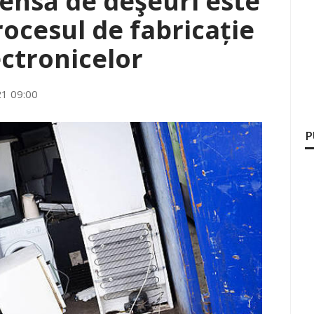
ensă de deşeuri este
ocesul de fabricație
ectronicelor
21 09:00
P