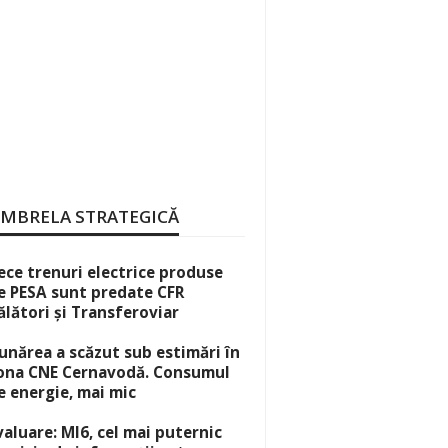
MBRELA STRATEGICĂ
ece trenuri electrice produse
e PESA sunt predate CFR
ălători și Transferoviar
unărea a scăzut sub estimări în
ona CNE Cernavodă. Consumul
e energie, mai mic
valuare: MI6, cel mai puternic