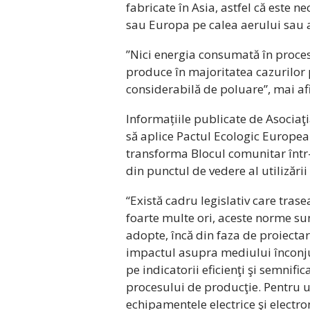
fabricate în Asia, astfel că este n
sau Europa pe calea aerului sau a
”Nici energia consumată în proces
produce în majoritatea cazurilor 
considerabilă de poluare”, mai af
Informațiile publicate de Asociaţi
să aplice Pactul Ecologic European
transforma Blocul comunitar într
din punctul de vedere al utilizării
“Există cadru legislativ care tras
foarte multe ori, aceste norme sun
adopte, încă din faza de proiectar
impactul asupra mediului înconju
pe indicatorii eficienţi şi semnifi
procesului de producţie. Pentru un
echipamentele electrice şi electro