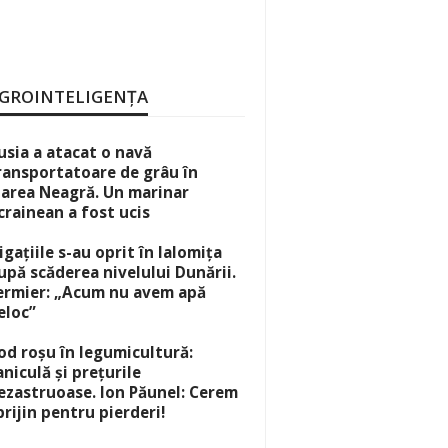
GROINTELIGENȚA
usia a atacat o navă
ransportatoare de grâu în
area Neagră. Un marinar
crainean a fost ucis
rigațiile s-au oprit în Ialomița
upă scăderea nivelului Dunării.
ermier: „Acum nu avem apă
eloc”
od roșu în legumicultură:
aniculă și prețurile
ezastruoase. Ion Păunel: Cerem
prijin pentru pierderi!