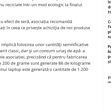
I
nu reciclate într-un mod ecologic la finalul
d
t
cu efect de seră, asociația recomandă
C
f
ți în ceea ce privește achiziţia de noi produse
p
s
mplică folosirea unor cantităţi semnificative
P
rit clasic, dar şi un consum uriaş de apă. a
b
ele asociației, precizând că pentru fabricarea
p
ș
e 200 de grame sunt generate 86 de kilograme
 unui laptop este generată o cantitate de 1.200
P