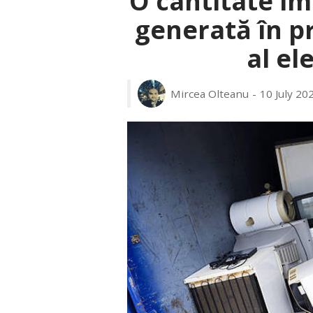
O cantitate im
generată în pr
al el
Mircea Olteanu
10 July 20