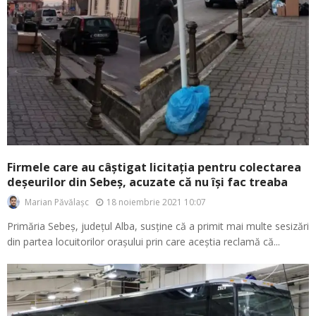
Firmele care au câștigat licitația pentru colectarea
deșeurilor din Sebeș, acuzate că nu își fac treaba
18 noiembrie 2021 10:07
Marian Păvălașc
Primăria Sebeș, județul Alba, susține că a primit mai multe sesizări
din partea locuitorilor orașului prin care aceștia reclamă că...