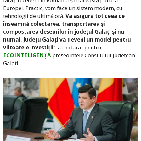
fără precedent în România ș în această parte a
Europei. Practic, vom face un sistem modern, cu
tehnologii de ultimă oră.
Va asigura tot ceea ce
înseamnă colectarea, transportarea și
compostarea deșeurilor în județul Galați și nu
numai. Județu Galați va deveni un model pentru
viitoarele investiții
”, a declarat pentru
ECOINTELIGENȚA
președintele Consiliului Județean
Galați.