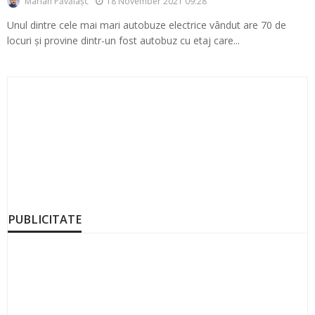
18 November 2021 09:28
Marian Păvălașc
Unul dintre cele mai mari autobuze electrice vândut are 70 de
locuri și provine dintr-un fost autobuz cu etaj care...
PUBLICITATE