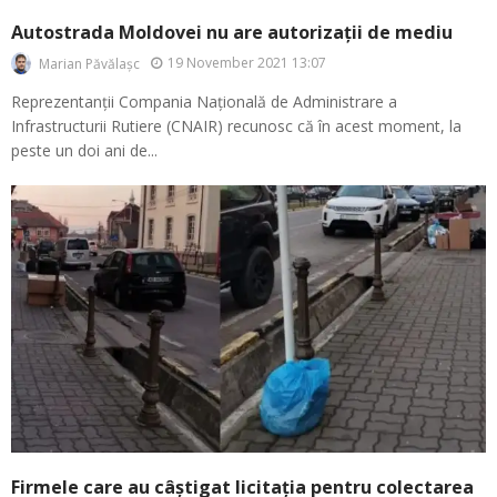
Autostrada Moldovei nu are autorizații de mediu
19 November 2021 13:07
Marian Păvălașc
Reprezentanții Compania Națională de Administrare a
Infrastructurii Rutiere (CNAIR) recunosc că în acest moment, la
peste un doi ani de...
Firmele care au câștigat licitația pentru colectarea