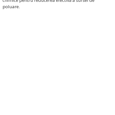
chimice pentru reducerea efectivă a sursei de
poluare.