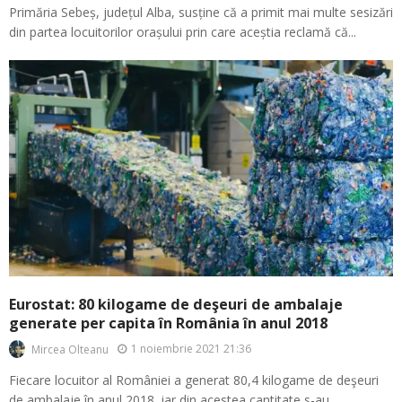
Primăria Sebeș, județul Alba, susține că a primit mai multe sesizări
din partea locuitorilor orașului prin care aceștia reclamă că...
Eurostat: 80 kilogame de deşeuri de ambalaje
generate per capita în România în anul 2018
1 noiembrie 2021 21:36
Mircea Olteanu
Fiecare locuitor al României a generat 80,4 kilogame de deşeuri
de ambalaje în anul 2018, iar din acestea cantitate s-au...