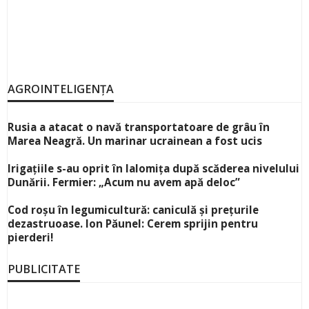
AGROINTELIGENȚA
Rusia a atacat o navă transportatoare de grâu în
Marea Neagră. Un marinar ucrainean a fost ucis
Irigațiile s-au oprit în Ialomița după scăderea nivelului
Dunării. Fermier: „Acum nu avem apă deloc”
Cod roșu în legumicultură: caniculă și prețurile
dezastruoase. Ion Păunel: Cerem sprijin pentru
pierderi!
PUBLICITATE