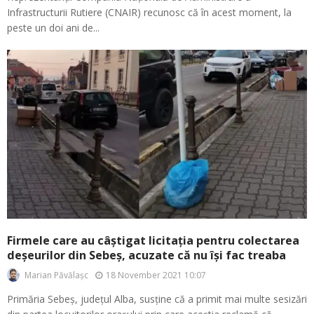
Infrastructurii Rutiere (CNAIR) recunosc că în acest moment, la
peste un doi ani de...
Firmele care au câștigat licitația pentru colectarea
deșeurilor din Sebeș, acuzate că nu își fac treaba
18 November 2021 10:07
Marian Păvălașc
Primăria Sebeș, județul Alba, susține că a primit mai multe sesizări