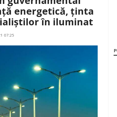
m guvernamental
nță energetică, ținta
ialiștilor în iluminat
21 07:25
P