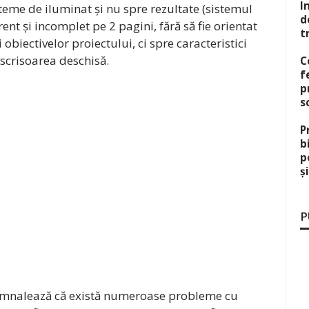
I
teme de iluminat și nu spre rezultate (sistemul
d
ent și incomplet pe 2 pagini, fără să fie orientat
t
 obiectivelor proiectului, ci spre caracteristici
 scrisoarea deschisă.
C
f
p
s
P
b
p
ș
P
semnalează că există numeroase probleme cu