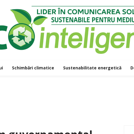
ui
Schimbări climatice
Sustenabilitate energetică
D