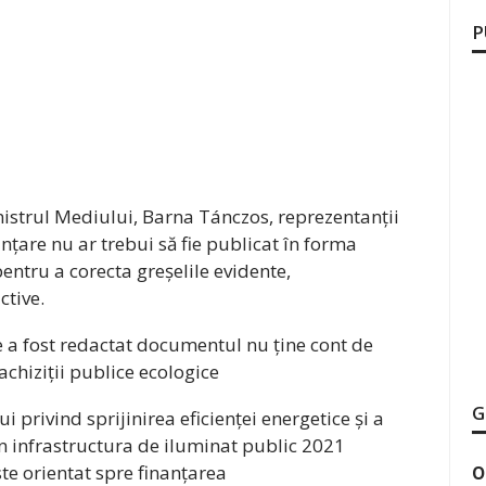
P
inistrul Mediului, Barna Tánczos, reprezentanții
anțare nu ar trebui să fie publicat în forma
 pentru a corecta greșelile evidente,
ctive.
e a fost redactat documentul nu ține cont de
chiziții publice ecologice
G
 privind sprijinirea eficienței energetice și a
 în infrastructura de iluminat public 2021
te orientat spre finanțarea
O