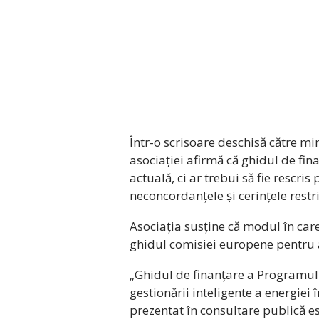
Într-o scrisoare deschisă către m
asociației afirmă că ghidul de fin
actuală, ci ar trebui să fie rescris
neconcordanțele și cerințele restri
Asociația susține că modul în car
ghidul comisiei europene pentru a
„Ghidul de finanțare a Programului
gestionării inteligente a energiei
prezentat în consultare publică es