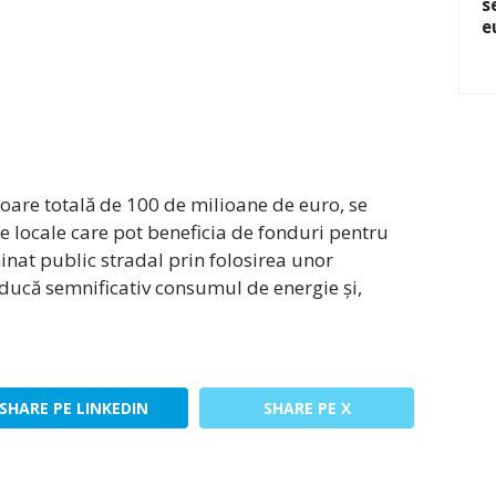
s
e
oare totală de 100 de milioane de euro, se
e locale care pot beneficia de fonduri pentru
nat public stradal prin folosirea unor
educă semnificativ consumul de energie și,
SHARE PE LINKEDIN
SHARE PE X