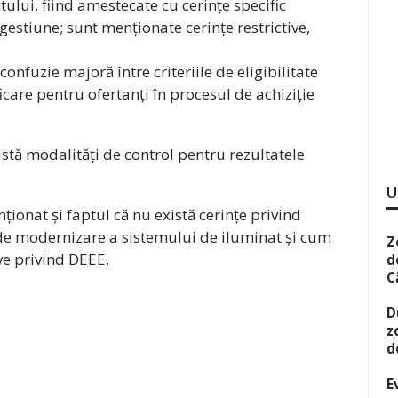
ectului, fiind amestecate cu cerințe specific
gestiune; sunt menționate cerințe restrictive,
onfuzie majoră între criteriile de eligibilitate
ificare pentru ofertanți în procesul de achiziție
xistă modalități de control pentru rezultatele
U
ționat și faptul că nu există cerințe privind
a de modernizare a sistemului de iluminat și cum
Z
ive privind DEEE.
d
C
D
z
d
E