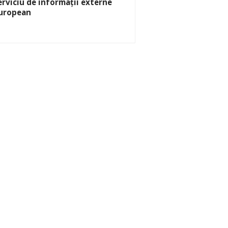
erviciu de informații externe
uropean