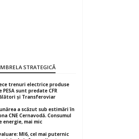
MBRELA STRATEGICĂ
ece trenuri electrice produse
e PESA sunt predate CFR
ălători și Transferoviar
unărea a scăzut sub estimări în
ona CNE Cernavodă. Consumul
e energie, mai mic
valuare: MI6, cel mai puternic