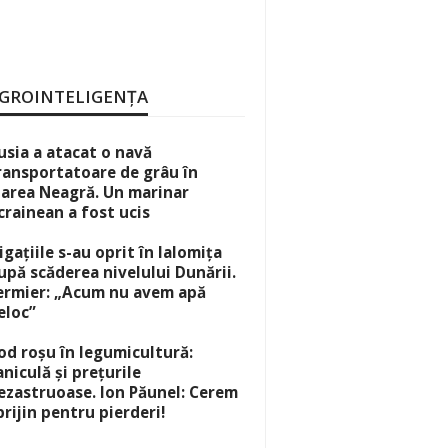
GROINTELIGENȚA
usia a atacat o navă
ransportatoare de grâu în
area Neagră. Un marinar
crainean a fost ucis
rigațiile s-au oprit în Ialomița
upă scăderea nivelului Dunării.
ermier: „Acum nu avem apă
eloc”
od roșu în legumicultură:
aniculă și prețurile
ezastruoase. Ion Păunel: Cerem
prijin pentru pierderi!