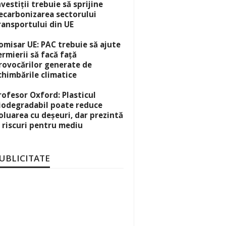
nvestiții trebuie să sprijine
ecarbonizarea sectorului
ransportului din UE
omisar UE: PAC trebuie să ajute
ermierii să facă față
rovocărilor generate de
chimbările climatice
rofesor Oxford: Plasticul
iodegradabil poate reduce
oluarea cu deșeuri, dar prezintă
i riscuri pentru mediu
UBLICITATE