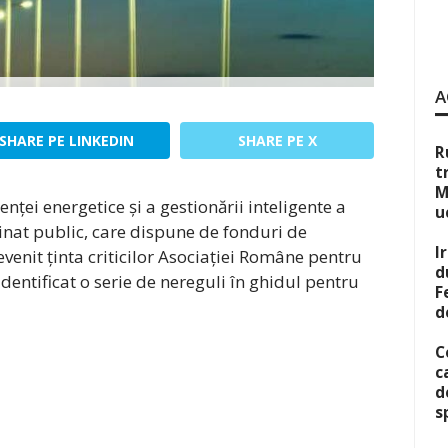
A
SHARE PE LINKEDIN
SHARE PE X
R
t
M
nței energetice și a gestionării inteligente a
u
minat public, care dispune de fonduri de
I
venit ținta criticilor Asociației Române pentru
d
 identificat o serie de nereguli în ghidul pentru
F
d
C
c
d
s