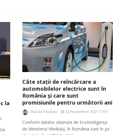
Câte stații de reîncărcare a
automobilelor electrice sunt în
România și care sunt
promisiunile pentru următorii ani
c la
Marian Păvălașc
22 November 2021 13:51
28
Conform datelor obținute de EcoInteligența
de Ministerul Mediului, în România sunt în jur
ția