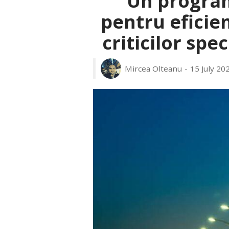
Un progra
pentru eficie
criticilor spec
Mircea Olteanu
15 July 20