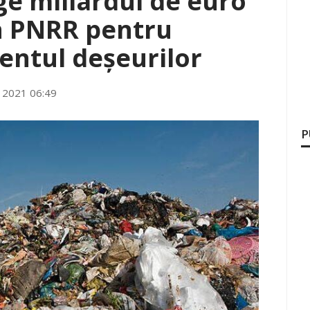
e miliardul de euro
n PNRR pentru
ntul deșeurilor
 2021 06:49
P