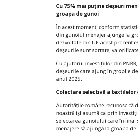
Cu 75% mai puține deșeuri mena
groapa de gunoi
În acest moment, conform statisti
din gunoiul menajer ajunge la gro
dezvoltate din UE acest procent e
deșeurile sunt sortate, valorifica
Cu ajutorul investițiilor din PNR
deșeurile care ajung în gropile de
anul 2025.
Colectare selectivă a textilelor
Autoritățile române recunosc că de
noastră își asumă ca prin investi
selectarea gunoiului care în final
menajere să ajungă la groapa de 