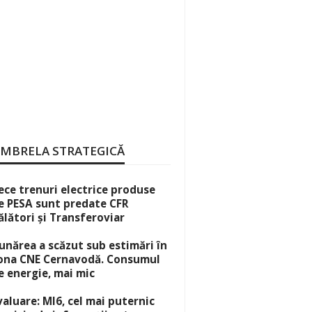
MBRELA STRATEGICĂ
ece trenuri electrice produse
e PESA sunt predate CFR
ălători și Transferoviar
unărea a scăzut sub estimări în
ona CNE Cernavodă. Consumul
e energie, mai mic
valuare: MI6, cel mai puternic