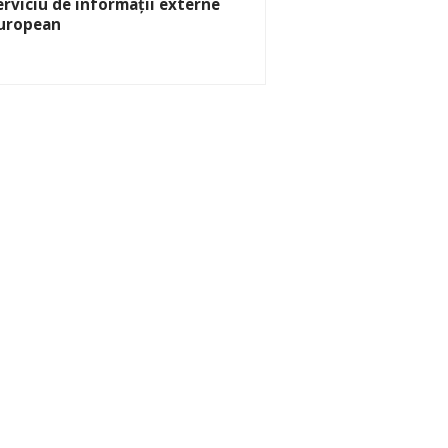
erviciu de informații externe
uropean