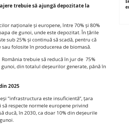
s
jere trebuie să ajungă depozitate la
e
cilor naționale și europene, între 70% și 80%
apa de gunoi, unde este depozitat. În țările
ste sub 25% și continuă să scadă, pentru că
te sau folosite în producerea de biomasă.
R, România trebuie să reducă în jur de 75%
 gunoi, din totalul deșeurilor generate, până în
 din 2025
și ”infrastructura este insuficientă”, țara
ții să respecte normele europene privind
 să ducă, în 2030, ca doar 10% din deșeurile
gunoi.