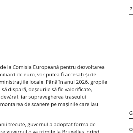
P
i de la Comisia Europeană pentru dezvoltarea
liard de euro, vor putea fi accesați și de
inistrațiile locale. Până în anul 2026, gropile
ă dispară, deșeurile să fie valorificate,
 adevărat, iar supravegherea traseului
in montarea de scanere pe mașinile care iau
G
nii trecute, guvernul a adoptat forma de
O
re guvernul o va trimite la Bruxelles, prind