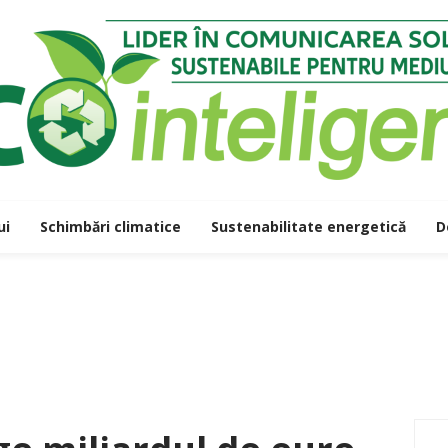
ui
Schimbări climatice
Sustenabilitate energetică
D