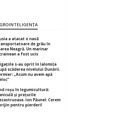
GROINTELIGENȚA
usia a atacat o navă
ransportatoare de grâu în
area Neagră. Un marinar
crainean a fost ucis
rigațiile s-au oprit în Ialomița
upă scăderea nivelului Dunării.
ermier: „Acum nu avem apă
eloc”
od roșu în legumicultură:
aniculă și prețurile
ezastruoase. Ion Păunel: Cerem
prijin pentru pierderi!