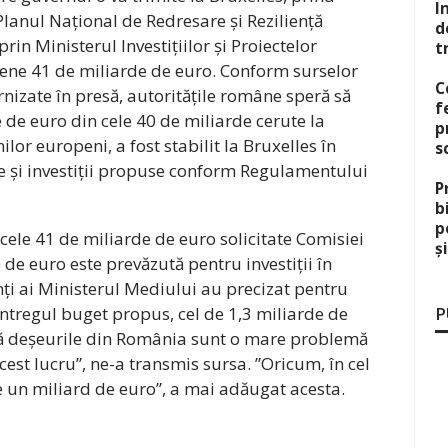
I
 Planul Național de Redresare și Reziliență
d
rin Ministerul Investițiilor și Proiectelor
t
ene 41 de miliarde de euro. Conform surselor
C
urnizate în presă, autoritățile române speră să
f
de euro din cele 40 de miliarde cerute la
p
lor europeni, a fost stabilit la Bruxelles în
s
 și investiții propuse conform Regulamentului
P
b
p
cele 41 de miliarde de euro solicitate Comisiei
ș
de euro este prevăzută pentru investiții în
ți ai Ministerul Mediului au precizat pentru
întregul buget propus, cel de 1,3 miliarde de
P
 că deșeurile din România sunt o mare problemă
acest lucru”, ne-a transmis sursa. ”Oricum, în cel
 un miliard de euro”, a mai adăugat acesta.