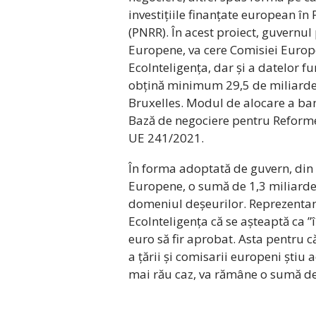
investițiile finanțate european în
(PNRR). În acest proiect, guvernul p
Europene, va cere Comisiei Europ
EcoInteligența, dar și a datelor f
obțină minimum 29,5 de miliarde 
Bruxelles. Modul de alocare a bani
Bază de negociere pentru Reforme
UE 241/2021.
În forma adoptată de guvern, din 
Europene, o sumă de 1,3 miliarde 
domeniul deșeurilor. Reprezentan
EcoInteligența că se așteaptă ca ”
euro să fir aprobat. Asta pentru
a țării și comisarii europeni știu 
mai rău caz, va rămâne o sumă de