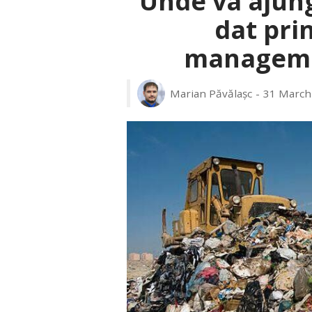
Unde va ajung
dat pri
manageme
Marian Păvălașc
31 March