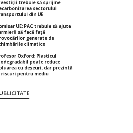
nvestiții trebuie să sprijine
ecarbonizarea sectorului
ransportului din UE
omisar UE: PAC trebuie să ajute
ermierii să facă față
rovocărilor generate de
chimbările climatice
rofesor Oxford: Plasticul
iodegradabil poate reduce
oluarea cu deșeuri, dar prezintă
i riscuri pentru mediu
UBLICITATE