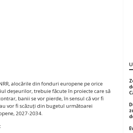
U
Z
RR, alocările din fonduri europene pe orice
d
l deșeurilor, trebuie făcute în proiecte care să
C
contrar, banii se vor pierde, în sensul că vor fi
D
au vor fi scăzuți din bugetul următoarei
z
ropene, 2027-2034.
d
:
E