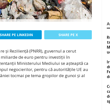
A
SHARE PE LINKEDIN
SHARE PE X
R
t
M
e și Reziliență (PNRR), guvernul a cerut
u
miliarde de euro pentru investiții în
I
ntanții Ministerului Mediului se așteaptă ca
d
pul negocierilor, pentru că autoritățile UE au
F
niei tocmai pe tema gropilor de gunoi și al
d
C
c
d
s