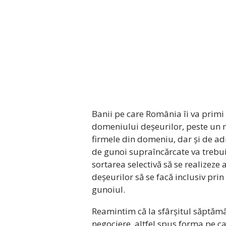
Banii pe care România îi va prim
domeniului deșeurilor, peste un mi
firmele din domeniu, dar și de adm
de gunoi supraîncărcate va trebui s
sortarea selectivă să se realizeze
deșeurilor să se facă inclusiv pr
gunoiul.
Reamintim că la sfârșitul săptămâ
negociere, altfel spus forma pe ca