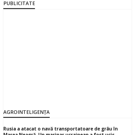
PUBLICITATE
AGROINTELIGENȚA
Rusia a atacat o navă transportatoare de grâu în
Marea Neagră. Un marinar ucrainean a fost ucis