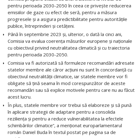
pentru perioada 2030-2050 în ceea ce privește reducerea
emisiilor de gaze cu efect de seră, pentru a măsura
progresele și a asigura predictibilitate pentru autoritățile
publice, întreprinderi și cetățeni.
Până în septembrie 2023 și, ulterior, o dată la cinci ani,
Comisia va evalua coerența măsurilor europene și naționale
cu obiectivul privind neutralitatea climatică și cu traiectoria
pentru perioada 2030-2050.
Comisia va fi autorizată să formuleze recomandări adresate
statelor membre ale căror acțiuni nu sunt în concordanță cu
obiectivul neutralității climatice, iar statele membre vor fi
obligate să țină seama în mod corespunzător de aceste
recomandări sau să explice motivele pentru care nu au făcut
acest lucru.
În plus, statele membre vor trebui să elaboreze și să pună
în aplicare strategii de adaptare pentru a consolida
reziliența și pentru a reduce vulnerabilitatea la efectele
schimbărilor climatice”, a menționat europarlamentarul
român Daniel Buda în textul postat pe pagina sa de